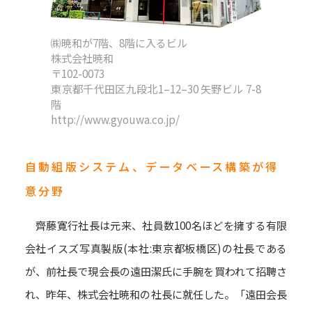
㈱暁和が7階、8階に入るビル
株式会社暁和
〒102-0073
東京都千代田区九段北1–12–30 矢野ビル 7-8
階
http://www.gyouwa.co.jp/
自動組版システム、データベース構築が得
意分野
齊藤寛行社長は元来、社員数100名ほどを擁する有限
会社イスズ写真製版(本社:東京都板橋区)の社長である
が、前社長で現会長の遠田潔氏に手腕を買われて招聘さ
れ、昨年、株式会社暁和の社長に就任した。「遠田会長