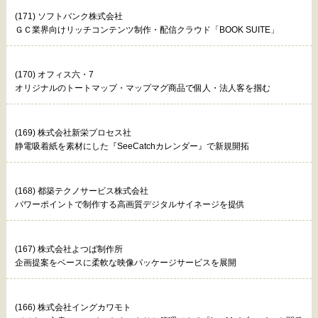
(171) ソフトバンク株式会社
ＧＣ業界向けリッチコンテンツ制作・配信クラウド「BOOK SUITE」
(170) オフィス六・7
オリジナルのトートマップ・マップマグ商品で個人・法人客を掴む
(169) 株式会社新栄プロセス社
静電吸着紙を素材にした『SeeCatchカレンダー』で新規開拓
(168) 都築テクノサービス株式会社
パワーポイントで制作する高画質デジタルサイネージを提供
(167) 株式会社よつば制作所
企画提案をベースに柔軟な映像パッケージサービスを展開
(166) 株式会社イングカワモト