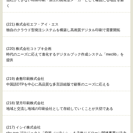
く
(221) 株式会社エフ・アイ・エス
独自のクラウド型発注システムを構築し高画質デジタル印刷で需要開拓
(220) 株式会社コトブキ企画
時代のニーズに応えて進化するデジタルブック作成システム「meclib」を
提供
(219) 倉敷印刷株式会社
中国語DTPを中心に高品質な多言語組版で顧客のニーズに応える
(218) 望月印刷株式会社
地域と交流し地域の印刷会社として存続していくことが大切である
(217) イシイ株式会社
sky-eye プロジェクト「空視（ソラシ）」を主体にドローン関連事業に注力