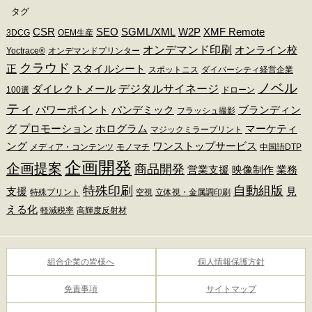
タグ
CSR
SEO
SGML/XML
W2P
XMF Remote
3DCG
OEM生産
オンデマンド印刷
オンライン校
Yoctrace®
オンデマンドプリンター
クラウド
正
スタイルシート
スポットニス
ダイバーシティ経営企業
ノベル
デジタルサイネージ
ダイレクトメール
100選
ドローン
ティ
パワーポイント
パンデミック
ブランディン
フラッシュ撮影
グ
プロモーション
ホログラム
マーケティ
マジックミラープリント
ング
ワンストップサービス
メディア・コンテンツ
モノマチ
中国語DTP
企画開発
企画提案
商品開発
営業支援
映像制作
業務
特殊印刷
自動組版
支援
見
特殊プリント
空視
立体視・金属調印刷
える化
軽減税率
高輝度反射材
組合企業の皆様へ
個人情報保護方針
免責事項
サイトマップ