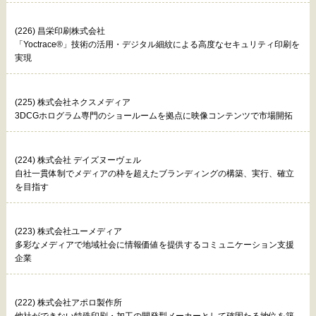
(226) 昌栄印刷株式会社
「Yoctrace®」技術の活用・デジタル細紋による高度なセキュリティ印刷を
実現
(225) 株式会社ネクスメディア
3DCGホログラム専門のショールームを拠点に映像コンテンツで市場開拓
(224) 株式会社 デイズヌーヴェル
自社一貫体制でメディアの枠を超えたブランディングの構築、実行、確立
を目指す
(223) 株式会社ユーメディア
多彩なメディアで地域社会に情報価値を提供するコミュニケーション支援
企業
(222) 株式会社アポロ製作所
他社ができない特殊印刷・加工の開発型メーカーとして確固たる地位を築