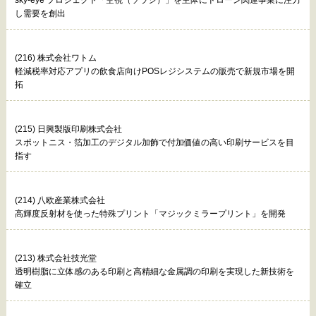
し需要を創出
(216) 株式会社ワトム
軽減税率対応アプリの飲食店向けPOSレジシステムの販売で新規市場を開
拓
(215) 日興製版印刷株式会社
スポットニス・箔加工のデジタル加飾で付加価値の高い印刷サービスを目
指す
(214) 八欧産業株式会社
高輝度反射材を使った特殊プリント「マジックミラープリント」を開発
(213) 株式会社技光堂
透明樹脂に立体感のある印刷と高精細な金属調の印刷を実現した新技術を
確立