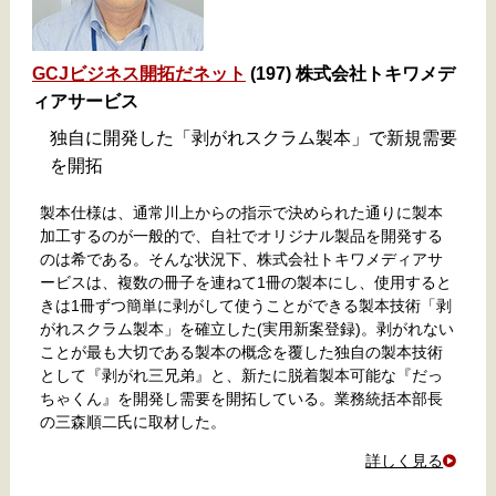
GCJビジネス開拓だネット
(197) 株式会社トキワメデ
ィアサービス
独自に開発した「剥がれスクラム製本」で新規需要
を開拓
製本仕様は、通常川上からの指示で決められた通りに製本
加工するのが一般的で、自社でオリジナル製品を開発する
のは希である。そんな状況下、株式会社トキワメディアサ
ービスは、複数の冊子を連ねて1冊の製本にし、使用すると
きは1冊ずつ簡単に剥がして使うことができる製本技術「剥
がれスクラム製本」を確立した(実用新案登録)。剥がれない
ことが最も大切である製本の概念を覆した独自の製本技術
として『剥がれ三兄弟』と、新たに脱着製本可能な『だっ
ちゃくん』を開発し需要を開拓している。業務統括本部長
の三森順二氏に取材した。
詳しく見る