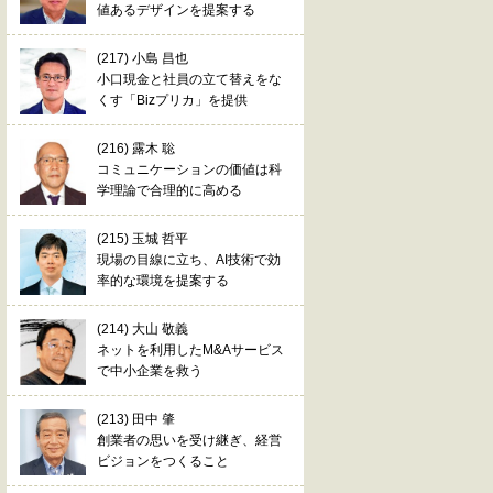
値あるデザインを提案する
(217) 小島 昌也
小口現金と社員の立て替えをな
くす「Bizプリカ」を提供
(216) 露木 聡
コミュニケーションの価値は科
学理論で合理的に高める
(215) 玉城 哲平
現場の目線に立ち、AI技術で効
率的な環境を提案する
(214) 大山 敬義
ネットを利用したM&Aサービス
で中小企業を救う
(213) 田中 肇
創業者の思いを受け継ぎ、経営
ビジョンをつくること