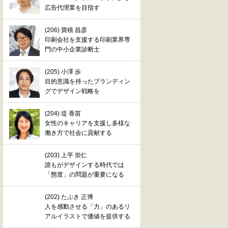
広告代理業を目指す
(206) 寶積 昌彦
印刷会社を支援する印刷業界専
門の中小企業診断士
(205) 小澤 歩
目的意識を持ったブランディン
グでデザイン戦略を
(204) 堤 香苗
女性のキャリアを支援し多様な
働き方で社会に貢献する
(203) 上平 崇仁
誰もがデザインする時代では
「態度」の問題が重要になる
(202) たぶき 正博
人を感動させる「力」のあるリ
アルイラストで価値を提供する