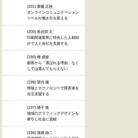
(201) 齋藤 正秋
オンラインコミュニケーション
ツールが働き方を変える
(200) 長谷部 太
印刷関連業界に特化した人材紹
介で人と会社を支援する
(199) 権 成俊
顧客から「選ばれる理由」なく
しては選んでもらえない
(198) 望月 優
情報とテクノロジーで障害者を
自立支援する
(197) 猪子 進
地域のグラフィックデザインを
牽引し社会に貢献
(196) 溝畑 雄二