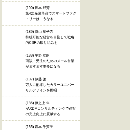
(190) 堀本 邦芳
第4次産業革命でスマートファク
トリーはこうなる
(189) 影山 摩子弥
持続可能な経営を目指して戦略
的CSRの取り組みを
(188) 平野 友朗
商談・受注のためのメール営業
がますます重要になる
(187) 伊藤 啓
万人に配慮したカラーユニバー
サルデザインを提唱
(186) 伊之上 隼
FAXDMコンサルティングで顧客
の売上向上に貢献する
(185) 森本 千賀子