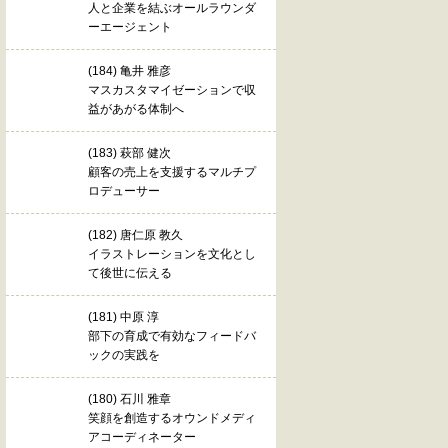
人と企業を結ぶオールラウンダ
ーエージェント
(184) 亀井 雅彦
マスカスタマイゼーションで収
益があがる体制へ
(183) 萩部 健次
顧客の売上を支援するマルチプ
ロデューサー
(182) 唐仁原 教久
イラストレーションを文化とし
て後世に伝える
(181) 中原 淳
部下の育成で有効なフィードバ
ックの実践を
(180) 石川 雅章
笑顔を創造するオウンドメディ
アコーディネーター