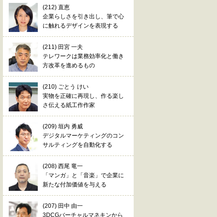
(212) 直恵
企業らしさを引き出し、筆で心
に触れるデザインを表現する
(211) 田宮 一夫
テレワークは業務効率化と働き
方改革を進めるもの
(210) ごとう けい
実物を正確に再現し、作る楽し
さ伝える紙工作作家
(209) 垣内 勇威
デジタルマーケティングのコン
サルティングを自動化する
(208) 西尾 竜一
「マンガ」と「音楽」で企業に
新たな付加価値を与える
(207) 田中 由一
3DCGバーチャルマネキンから