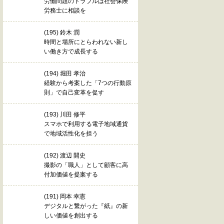
労働問題のトラブルは社会保険
労務士に相談を
(195) 鈴木 潤
時間と場所にとらわれない新し
い働き方で成長する
(194) 堀田 孝治
経験から考案した「7つの行動原
則」で自己変革を促す
(193) 川田 修平
スマホで利用する電子地域通貨
で地域活性化を担う
(192) 渡辺 開史
撮影の「職人」として顧客に高
付加価値を提案する
(191) 岡本 幸憲
デジタルと繋がった『紙』の新
しい価値を創出する