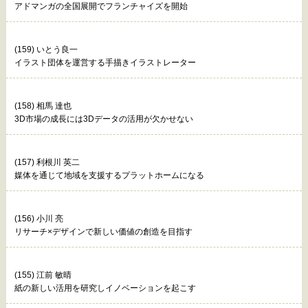
アドマンガの全国展開でフランチャイズを開始
(159) いとう良一
イラスト団体を運営する手描きイラストレーター
(158) 相馬 達也
3D市場の成長には3Dデータの活用が欠かせない
(157) 利根川 英二
媒体を通じて地域を支援するプラットホームになる
(156) 小川 亮
リサーチ×デザインで新しい価値の創造を目指す
(155) 江前 敏晴
紙の新しい活用を研究しイノベーションを起こす