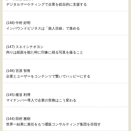
デジタルマーケティングで企業を総合的に支援する
(148) 中村 好明
インバウンドビジネスは「旅人目線」で進める
(147) スエイシナオヨシ
拘りは紙面を観た時に印象に残る写真を撮ること
(146) 宮原 智将
企業とユーザーをコンテンツで繋いでハッピーにする
(145) 榎並 利博
マイナンバー導入で企業の実務はこう変わる
(144) 田村 雅樹
世界一結果に責任をもつ通販コンサルティング集団を目指す