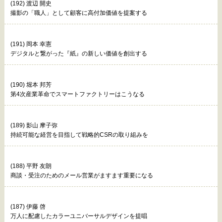
(192) 渡辺 開史
撮影の「職人」として顧客に高付加価値を提案する
(191) 岡本 幸憲
デジタルと繋がった『紙』の新しい価値を創出する
(190) 堀本 邦芳
第4次産業革命でスマートファクトリーはこうなる
(189) 影山 摩子弥
持続可能な経営を目指して戦略的CSRの取り組みを
(188) 平野 友朗
商談・受注のためのメール営業がますます重要になる
(187) 伊藤 啓
万人に配慮したカラーユニバーサルデザインを提唱