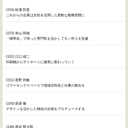
(154) 松浦 民恵
これからの企業は女性を活用した柔軟な勤務形態に
(153) 米山 和雄
「標準化」で培った専門性を活かしてモノ作りを支援
(152) 江口 靖二
印刷物からサイネージに確実に変わっていく
(151) 星野 邦敏
コワーキングスペースで地域活性化と仕事の創出を
(150) 萩原 修
デザインを活かした独自の企画をプロデュースする
(149) 黒岩 賢太郎