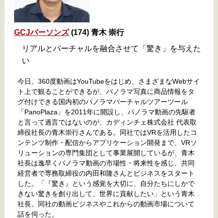
GCJパーソンズ
(174) 青木 崇行
リアルとバーチャルを融合させて「驚き」を与えた
い
今日、360度動画はYouTubeをはじめ、さまざまなWebサイ
ト上で観ることができるが、パノラマ写真に商品情報をタ
グ付けできる国内初のパノラマバーチャルツアーツール
「PanoPlaza」を2011年に開設し、パノラマ動画の先駆者
と言って過言ではないのが、カディンチェ株式会社 代表取
締役社長の青木崇行さんである。同社ではVRを活用したコ
ンテンツ制作・配信からアプリケーション開発まで、VRソ
リューションの専門集団として事業展開しているが、青木
社長は逸早くパノラマ動画の市場性・将来性を感じ、共同
経営者で専務取締役の内田和隆さんとビジネスをスタート
した。「『驚き』という感覚を大切に、自分たちにしかで
きない驚きを創り出して、世界に貢献したい」という青木
社長。同社の動画ビジネスやこれからの動画市場について
話を伺った。