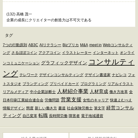
(132) 高橋 茂一
企業の成長にクリエイターの創造力は不可欠である
タグ
7つの行動原則
AB3C
AIリテラシー
Bizプリカ
M&A
meet in
Webコンサルティ
ング
さるぼぼコイン
アクアコイン
イラストレーター
インターネット
オンライ
コンサルティ
グラフィックデザイン
ンコミュニケーション
ング
テレワーク
デザインコンサルティング
デザイン書道家
ナビレコ
フォ
トスタジオ
ブランディング
プリペイドカード
プログラミング
リアルイラスト
人材紹介事業
人材育成
リアルメディア
中小企業診断士
働き方改革
全
営業支援
日本印刷工業組合連合会
労働問題
女性のキャリア
快速よむべえ
経営コンサル
情報デザイン
態度
新しい働き方
書道
社会保険労務士
筆文字
ティング
転職
自己変革
長時間労働
障害者
電子地域通貨