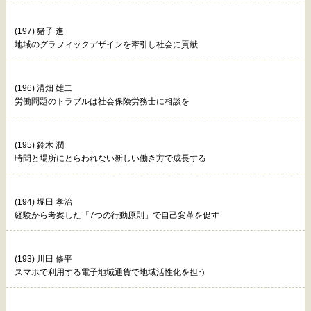
(197) 猪子 進
地域のグラフィックデザインを牽引し社会に貢献
(196) 溝畑 雄二
労働問題のトラブルは社会保険労務士に相談を
(195) 鈴木 潤
時間と場所にとらわれない新しい働き方で成長する
(194) 堀田 孝治
経験から考案した「7つの行動原則」で自己変革を促す
(193) 川田 修平
スマホで利用する電子地域通貨で地域活性化を担う