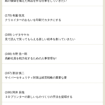
紙の価値を備えた商品を作る仕事をしていきたい
(170) 有薗 悦克
クリエイターのおもいを印刷でカタチにする
(169) シゲタサヤカ
見て読んで笑ってもらえる楽しい絵本を創っていきたい
(168) 今野 浩一郎
高齢社員を戦力化するための人事管理を!
(167) 那須 慎二
サイバーセキュリティ対策は経営戦略の重要な要
(166) 阿井 辰哉
３Ｄプリンターの新しいものづくりの手法を提唱する