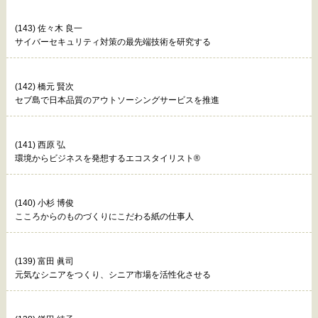
(143) 佐々木 良一
サイバーセキュリティ対策の最先端技術を研究する
(142) 橋元 賢次
セブ島で日本品質のアウトソーシングサービスを推進
(141) 西原 弘
環境からビジネスを発想するエコスタイリスト®
(140) 小杉 博俊
こころからのものづくりにこだわる紙の仕事人
(139) 富田 眞司
元気なシニアをつくり、シニア市場を活性化させる