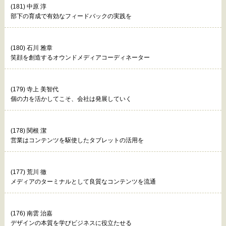
(181) 中原 淳
部下の育成で有効なフィードバックの実践を
(180) 石川 雅章
笑顔を創造するオウンドメディアコーディネーター
(179) 寺上 美智代
個の力を活かしてこそ、会社は発展していく
(178) 関根 潔
営業はコンテンツを駆使したタブレットの活用を
(177) 荒川 徹
メディアのターミナルとして良質なコンテンツを流通
(176) 南雲 治嘉
デザインの本質を学びビジネスに役立たせる