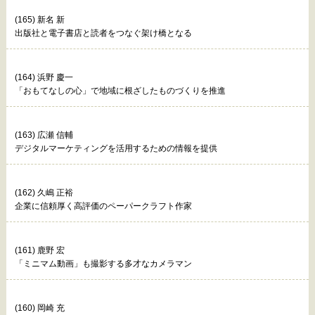
(165) 新名 新
出版社と電子書店と読者をつなぐ架け橋となる
(164) 浜野 慶一
「おもてなしの心」で地域に根ざしたものづくりを推進
(163) 広瀬 信輔
デジタルマーケティングを活用するための情報を提供
(162) 久嶋 正裕
企業に信頼厚く高評価のペーパークラフト作家
(161) 鹿野 宏
「ミニマム動画」も撮影する多才なカメラマン
(160) 岡崎 充