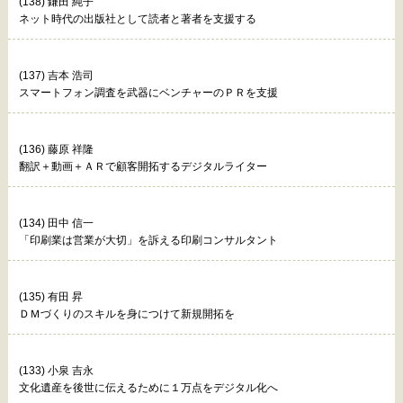
(138) 鎌田 純子
ネット時代の出版社として読者と著者を支援する
(137) 吉本 浩司
スマートフォン調査を武器にベンチャーのＰＲを支援
(136) 藤原 祥隆
翻訳＋動画＋ＡＲで顧客開拓するデジタルライター
(134) 田中 信一
「印刷業は営業が大切」を訴える印刷コンサルタント
(135) 有田 昇
ＤＭづくりのスキルを身につけて新規開拓を
(133) 小泉 吉永
文化遺産を後世に伝えるために１万点をデジタル化へ