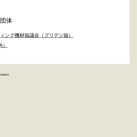
団体
ィング機材協議会（プリデジ協）
A）
iation