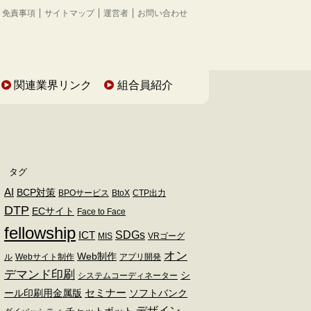
免責事項
サイトマップ
運営者
お問い合わせ
関連業界リンク
組合員紹介
タグ
AI
BCP対策
BPOサービス
BtoX
CTP出力
DTP
ECサイト
Face to Face
fellowship
SDGs
ICT
MIS
VRゴーグ
オン
Web制作
ル
Webサイト制作
アプリ開発
デマンド印刷
シ
システムコーディネーター
セミナー
ール印刷用金属版
ソフトバンク
デザイン