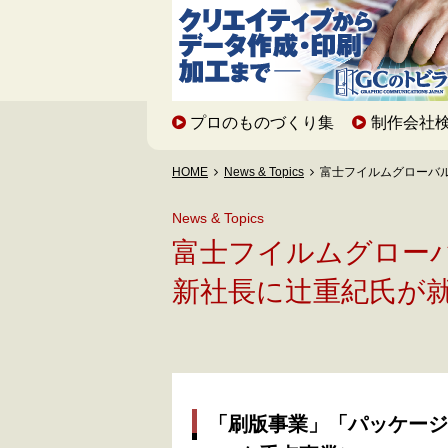
プロのものづくり集
制作会社
HOME
News & Topics
富士フイルムグローバ
News & Topics
富士フイルムグロ
新社長に辻重紀氏が
「刷版事業」「パッケージ