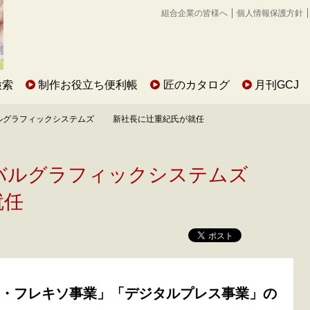
組合企業の皆様へ
個人情報保護方針
検索
制作お役立ち便利帳
匠のカタログ
月刊GCJ
ルグラフィックシステムズ 新社長に辻重紀氏が就任
ーバルグラフィックシステムズ
就任
・フレキソ事業」「デジタルプレス事業」の