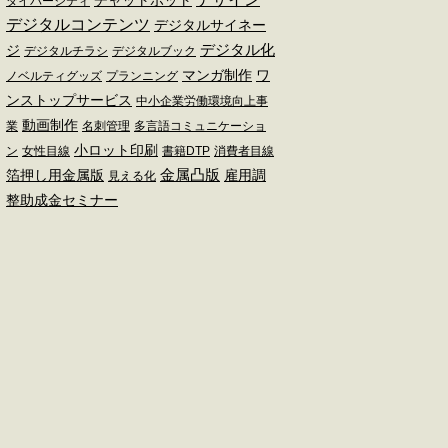
チャットボット
ダイバーシティ
デジタルコンテンツ
デジタルサイネー
デジタル化
ジ
デジタルチラシ
デジタルブック
マンガ制作
ワ
ノベルティグッズ
プランニング
ンストップサービス
中小企業労働環境向上事
動画制作
業
名刺管理
多言語コミュニケーショ
小ロット印刷
ン
女性目線
書籍DTP
消費者目線
金属凸版
箔押し用金属版
雇用調
見える化
整助成金セミナー