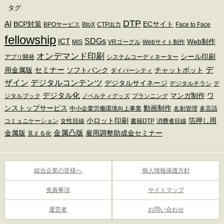
タグ
DTP
AI
BCP対策
ECサイト
BPOサービス
BtoX
CTP出力
Face to Face
fellowship
SDGs
ICT
Web制作
MIS
VRゴーグル
Webサイト制作
オンデマンド印刷
シール印刷
アプリ開発
システムコーディネーター
デ
セミナー
用金属版
ソフトバンク
チャットボット
ダイバーシティ
ザイン
デジタルコンテンツ
デジタルサイネージ
デジタルチラシ
デ
デジタル化
マンガ制作
ワ
ジタルブック
ノベルティグッズ
プランニング
ンストップサービス
動画制作
中小企業労働環境向上事業
名刺管理
多言語
小ロット印刷
箔押し用
コミュニケーション
女性目線
書籍DTP
消費者目線
金属凸版
金属版
雇用調整助成金セミナー
見える化
組合企業の皆様へ
個人情報保護方針
免責事項
サイトマップ
運営者
お問い合わせ