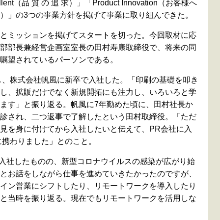
lent（品 質 の 追 求）」「Product Innovation（お客様へ
）」の3つの事業方針を掲げて事業に取り組んできた。
とミッションを掲げてスタートを切った。今回取材に応
部部長兼経営企画室室長の田村寿康取締役で、将来の同
嘱望されているパーソンである。
業し、株式会社帆風に新卒で入社した。「印刷の基礎を叩き
し、拡販だけでなく新規開拓にも注力し、いろいろと学
ます」と振り返る。帆風に7年勤めた頃に、田村社長か
診され、二つ返事で了解したという田村取締役。「ただ
見を身に付けてから入社したいと伝えて、PR会社に入
務に携わりました」とのこと。
式に入社したものの、新型コロナウイルスの感染が広がり始
とお話をしながら仕事を進めていきたかったのですが、
イン営業にシフトしたり、リモートワークを導入したり
と当時を振り返る。現在でもリモートワークを活用しな