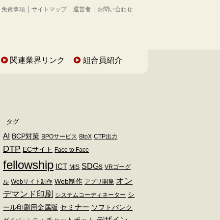
免責事項
サイトマップ
運営者
お問い合わせ
関連業界リンク
組合員紹介
タグ
AI
BCP対策
BPOサービス
BtoX
CTP出力
DTP
ECサイト
Face to Face
fellowship
SDGs
ICT
MIS
VRゴーグ
オン
Web制作
ル
Webサイト制作
アプリ開発
デマンド印刷
シ
システムコーディネーター
セミナー
ール印刷用金属版
ソフトバンク
デザイン