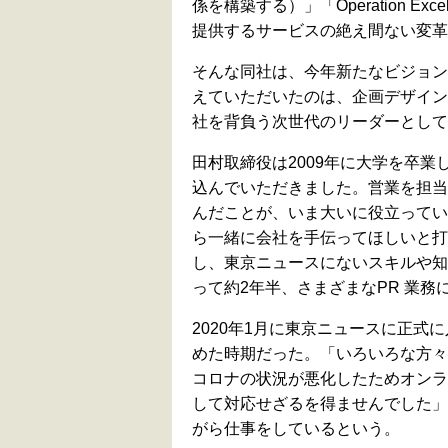
係を構築する）」「Operation Excel
提供するサービスの絶え間ない変革
そんな同社は、今年新たなビジョン
えていただいたのは、企画デザイン
社を背負う次世代のリーダーとして
田村取締役は2009年に大学を卒
込んでいただきました。営業を担当
んだことが、いま大いに役立ってい
ら一緒に会社を手伝ってほしいと打
し、東京ニュースにないスキルや知
って約2年半、さまざまなPR 業
2020年1月に東京ニュースに正
めた時期だった。「いろいろな方々
コロナの状況が悪化したためオンラ
して対応せざるを得ませんでした」
がら仕事をしているという。