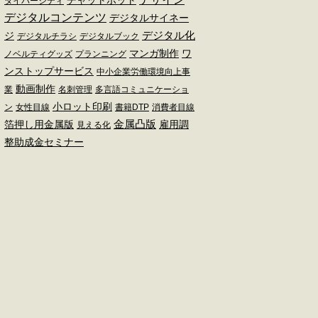
チャットボット
ダイバーシティ
デジタルコンテンツ
デジタルサイネー
デジタル化
ジ
デジタルチラシ
デジタルブック
マンガ制作
ワ
ノベルティグッズ
プランニング
ンストップサービス
中小企業労働環境向上事
動画制作
業
名刺管理
多言語コミュニケーショ
小ロット印刷
ン
女性目線
書籍DTP
消費者目線
金属凸版
箔押し用金属版
雇用調
見える化
整助成金セミナー