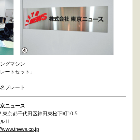
ングマシン
レートセット」
名プレート
京ニュース
042 東京都千代田区神田東松下町10-5
ルⅡ
://www.tnews.co.jp