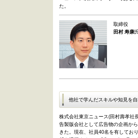
た。
取締役
田村 寿康
他社で学んだスキルや知見を自
株式会社東京ニュース(田村壽孝社長(
告製版会社として広告物の企画から
きた。現在、社員40名を有しており、こ