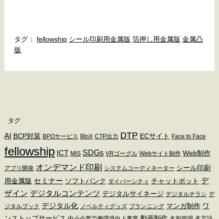
fellowship
シール印刷用金属版
箔押し用金属版
金属凸
版
タグ
DTP
AI
BCP対策
ECサイト
BPOサービス
BtoX
CTP出力
Face to Face
fellowship
SDGs
ICT
Web制作
MIS
VRゴーグル
Webサイト制作
オンデマンド印刷
シール印刷
アプリ開発
システムコーディネーター
デ
セミナー
用金属版
ソフトバンク
チャットボット
ダイバーシティ
ザイン
デジタルコンテンツ
デジタルサイネージ
デジタルチラシ
デ
デジタル化
マンガ制作
ワ
ジタルブック
ノベルティグッズ
プランニング
ンストップサービス
動画制作
中小企業労働環境向上事業
名刺管理
多言語