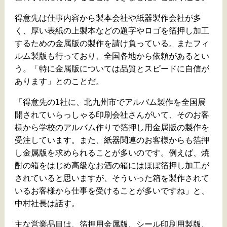
得意先は仕事内容から製本会社や紙器製作会社が多
く、厚い表紙の上製本などの題字やロゴを箔押し加工
するための金属版の製作を請け負っている。またフィ
ルム製版も行っており、全国各地から依頼があるとい
う。「特に金属版については品質とスピードに自信が
あります」とのことだ。
「得意先の1社に、北九州市でアルバム製作を全国展
開されていらっしゃる印刷会社さんがいて、そのお客
様から学校のアルバム作りで箔押し用金属版の製作を
受注しています。また、紙器関連のお客様からも箔押
し金属版を求められることが多いのです。例えば、焼
酎の箱をはじめ高級なお酒の箱にはほぼ箔押し加工が
されていると思いますが、そういった箱を製作されて
いるお客様から仕事を受けることが多いですね」と、
中村社長は話す。
主な営業品目は、箔押用金属版、シール印刷用製版、