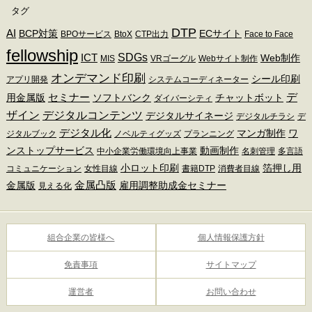
タグ
DTP
AI
BCP対策
ECサイト
BPOサービス
BtoX
CTP出力
Face to Face
fellowship
SDGs
ICT
Web制作
MIS
VRゴーグル
Webサイト制作
オンデマンド印刷
シール印刷
アプリ開発
システムコーディネーター
デ
セミナー
用金属版
ソフトバンク
チャットボット
ダイバーシティ
ザイン
デジタルコンテンツ
デジタルサイネージ
デジタルチラシ
デ
デジタル化
マンガ制作
ワ
ジタルブック
ノベルティグッズ
プランニング
ンストップサービス
動画制作
中小企業労働環境向上事業
名刺管理
多言語
小ロット印刷
箔押し用
コミュニケーション
女性目線
書籍DTP
消費者目線
金属凸版
金属版
雇用調整助成金セミナー
見える化
組合企業の皆様へ
個人情報保護方針
免責事項
サイトマップ
運営者
お問い合わせ