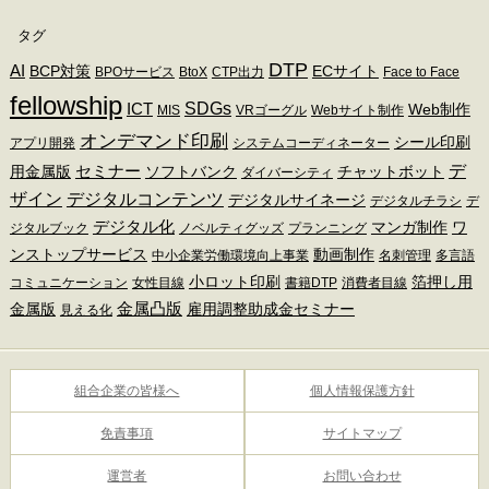
タグ
DTP
AI
BCP対策
ECサイト
BPOサービス
BtoX
CTP出力
Face to Face
fellowship
SDGs
ICT
Web制作
MIS
VRゴーグル
Webサイト制作
オンデマンド印刷
シール印刷
アプリ開発
システムコーディネーター
デ
セミナー
用金属版
ソフトバンク
チャットボット
ダイバーシティ
ザイン
デジタルコンテンツ
デジタルサイネージ
デジタルチラシ
デ
デジタル化
マンガ制作
ワ
ジタルブック
ノベルティグッズ
プランニング
ンストップサービス
動画制作
中小企業労働環境向上事業
名刺管理
多言語
小ロット印刷
箔押し用
コミュニケーション
女性目線
書籍DTP
消費者目線
金属凸版
金属版
雇用調整助成金セミナー
見える化
組合企業の皆様へ
個人情報保護方針
免責事項
サイトマップ
運営者
お問い合わせ