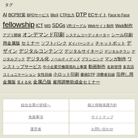
タグ
DTP
AI
BCP対策
ECサイト
BPOサービス
BtoX
CTP出力
Face to Face
fellowship
SDGs
ICT
Web制作
MIS
VRゴーグル
Webサイト制作
オンデマンド印刷
シール印刷
アプリ開発
システムコーディネーター
デ
セミナー
用金属版
ソフトバンク
チャットボット
ダイバーシティ
ザイン
デジタルコンテンツ
デジタルサイネージ
デジタルチラシ
デ
デジタル化
マンガ制作
ワ
ジタルブック
ノベルティグッズ
プランニング
ンストップサービス
動画制作
中小企業労働環境向上事業
名刺管理
多言語
小ロット印刷
箔押し用
コミュニケーション
女性目線
書籍DTP
消費者目線
金属凸版
金属版
雇用調整助成金セミナー
見える化
組合企業の皆様へ
個人情報保護方針
免責事項
サイトマップ
運営者
お問い合わせ