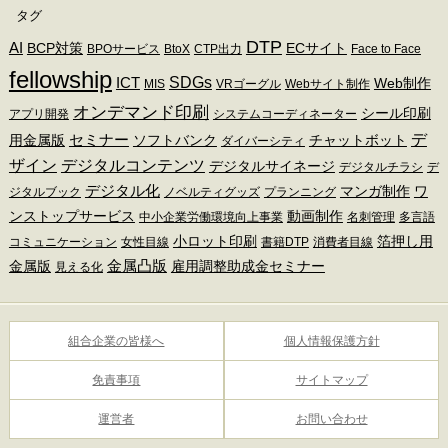
タグ
DTP
AI
BCP対策
ECサイト
BPOサービス
BtoX
CTP出力
Face to Face
fellowship
SDGs
ICT
Web制作
MIS
VRゴーグル
Webサイト制作
オンデマンド印刷
シール印刷
アプリ開発
システムコーディネーター
デ
セミナー
用金属版
ソフトバンク
チャットボット
ダイバーシティ
ザイン
デジタルコンテンツ
デジタルサイネージ
デジタルチラシ
デ
デジタル化
マンガ制作
ワ
ジタルブック
ノベルティグッズ
プランニング
ンストップサービス
動画制作
中小企業労働環境向上事業
名刺管理
多言語
小ロット印刷
箔押し用
コミュニケーション
女性目線
書籍DTP
消費者目線
金属凸版
金属版
雇用調整助成金セミナー
見える化
組合企業の皆様へ
個人情報保護方針
免責事項
サイトマップ
運営者
お問い合わせ