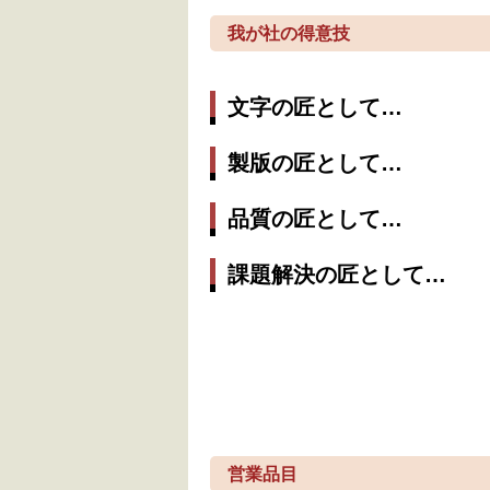
我が社の得意技
文字の匠として…
製版の匠として…
品質の匠として…
課題解決の匠として…
営業品目