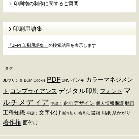
印刷物の制作に関するご質問
印刷用語集
「JFPI 印刷用語集」
の検索結果を表示します
タグ
PDF
カラーマネジメン
インキ
3Dプリンタ
BGM
Cookie
SNS
マ
デジタル印刷
ト
コンプライアンス
フォント
ルチメディア
企画デザイン
個人情報保護
動画
中綴じ
工程知識
文字化け
書籍
用紙
糸かがり
平綴じ
断ち切り
暗号化
著作権
面付け