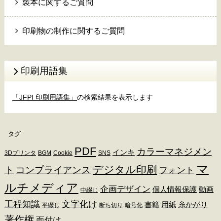
製本に関するご質問
印刷物の制作に関するご質問
印刷用語集
「JFPI 印刷用語集」
の検索結果を表示します
タグ
PDF
カラーマネジメン
インキ
3Dプリンタ
BGM
Cookie
SNS
マ
デジタル印刷
ト
コンプライアンス
フォント
ルチメディア
企画デザイン
個人情報保護
動画
中綴じ
工程知識
文字化け
書籍
用紙
糸かがり
平綴じ
断ち切り
暗号化
著作権
面付け