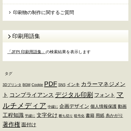
印刷物の制作に関するご質問
印刷用語集
「JFPI 印刷用語集」
の検索結果を表示します
タグ
PDF
カラーマネジメン
インキ
3Dプリンタ
BGM
Cookie
SNS
マ
デジタル印刷
ト
コンプライアンス
フォント
ルチメディア
企画デザイン
個人情報保護
動画
中綴じ
工程知識
文字化け
書籍
用紙
糸かがり
平綴じ
断ち切り
暗号化
著作権
面付け