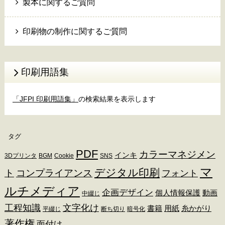
製本に関するご質問
印刷物の制作に関するご質問
印刷用語集
「JFPI 印刷用語集」
の検索結果を表示します
タグ
PDF
カラーマネジメン
インキ
3Dプリンタ
BGM
Cookie
SNS
マ
デジタル印刷
ト
コンプライアンス
フォント
ルチメディア
企画デザイン
個人情報保護
動画
中綴じ
工程知識
文字化け
書籍
用紙
糸かがり
平綴じ
断ち切り
暗号化
著作権
面付け