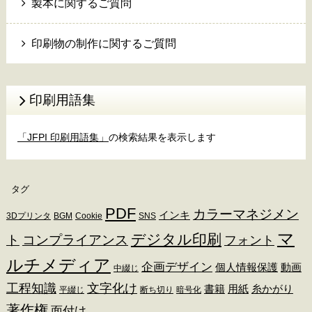
製本に関するご質問
印刷物の制作に関するご質問
印刷用語集
「JFPI 印刷用語集」
の検索結果を表示します
タグ
PDF
カラーマネジメン
インキ
3Dプリンタ
BGM
Cookie
SNS
マ
デジタル印刷
ト
コンプライアンス
フォント
ルチメディア
企画デザイン
個人情報保護
動画
中綴じ
工程知識
文字化け
書籍
用紙
糸かがり
平綴じ
断ち切り
暗号化
著作権
面付け