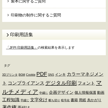
製本に関するご質問
印刷物の制作に関するご質問
印刷用語集
「JFPI 印刷用語集」
の検索結果を表示します
タグ
PDF
カラーマネジメン
インキ
3Dプリンタ
BGM
Cookie
SNS
マ
デジタル印刷
ト
コンプライアンス
フォント
ルチメディア
企画デザイン
個人情報保護
動画
中綴じ
工程知識
文字化け
書籍
用紙
糸かがり
平綴じ
断ち切り
暗号化
著作権
面付け