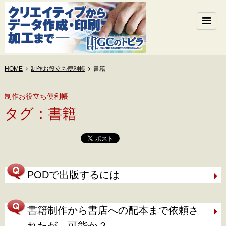
HOME
制作お役立ち便利帳
書籍
制作お役立ち便利帳
タグ：書籍
PODで出版するには
書籍制作から書店への配本まで依頼さ