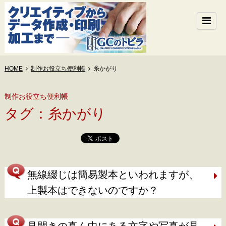
HOME
制作お役立ち便利帳
糸かがり
制作お役立ち便利帳
タグ：糸かがり
無線綴じは簡易製本といわれますが、
上製本はできないのですか？