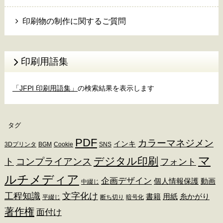
印刷物の制作に関するご質問
印刷用語集
「JFPI 印刷用語集」
の検索結果を表示します
タグ
PDF
カラーマネジメン
インキ
3Dプリンタ
BGM
Cookie
SNS
マ
デジタル印刷
ト
コンプライアンス
フォント
ルチメディア
企画デザイン
個人情報保護
動画
中綴じ
工程知識
文字化け
書籍
用紙
糸かがり
平綴じ
断ち切り
暗号化
著作権
面付け