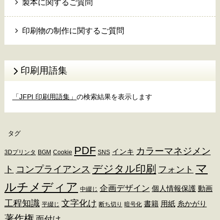
製本に関するご質問
印刷物の制作に関するご質問
印刷用語集
「JFPI 印刷用語集」
の検索結果を表示します
タグ
PDF
カラーマネジメン
インキ
3Dプリンタ
BGM
Cookie
SNS
マ
デジタル印刷
ト
コンプライアンス
フォント
ルチメディア
企画デザイン
個人情報保護
動画
中綴じ
工程知識
文字化け
書籍
用紙
糸かがり
平綴じ
断ち切り
暗号化
著作権
面付け