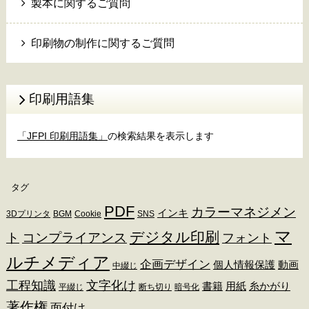
製本に関するご質問
印刷物の制作に関するご質問
印刷用語集
「JFPI 印刷用語集」
の検索結果を表示します
タグ
PDF
カラーマネジメン
インキ
3Dプリンタ
BGM
Cookie
SNS
マ
デジタル印刷
ト
コンプライアンス
フォント
ルチメディア
企画デザイン
個人情報保護
動画
中綴じ
工程知識
文字化け
書籍
用紙
糸かがり
平綴じ
断ち切り
暗号化
著作権
面付け