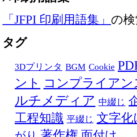
「JFPI 印刷用語集」
の検
タグ
PD
3Dプリンタ
BGM
Cookie
ント
コンプライアン
ルチメディア
中綴じ
工程知識
文字化
平綴じ
著作権
面付け
がり