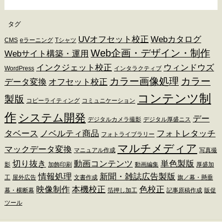
タグ
UVオフセット校正
Webカタログ
CMS
eラーニング
Tシャツ
Web企画・デザイン・制作
Webサイト構築・運用
インクジェット校正
ウィンドウズ
WordPress
インタラクティブ
カラー画像処理
カラー
データ変換
オフセット校正
コンテンツ制
製版
コピーライティング
コミュニケーション
作
システム開発
デー
デジタルカメラ撮影
デジタル厚盛ニス
タベース
ノベルティ商品
フォトレタッチ
フォトライブラリー
マルチメディア
マックデータ変換
マニュアル作成
写真撮
切り抜き
動画コンテンツ
単色製版
影
加飾印刷
動画編集
厚盛加
情報処理
新聞・雑誌広告製版
工
屋外広告
文書作成
旗／幕・懸垂
映像制作
本機校正
色校正
幕・横断幕
箔押し加工
記事原稿作成
販促
ツール