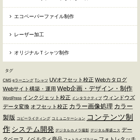
エコペーパーファイル制作
レーザー加工
オリジナルＴシャツ制作
タグ
UVオフセット校正
Webカタログ
CMS
eラーニング
Tシャツ
Web企画・デザイン・制作
Webサイト構築・運用
インクジェット校正
ウィンドウズ
WordPress
インタラクティブ
カラー画像処理
カラー
データ変換
オフセット校正
コンテンツ制
製版
コピーライティング
コミュニケーション
作
システム開発
デー
デジタルカメラ撮影
デジタル厚盛ニス
タベース
ノベルティ商品
フォトレタッチ
フォトライブラリー