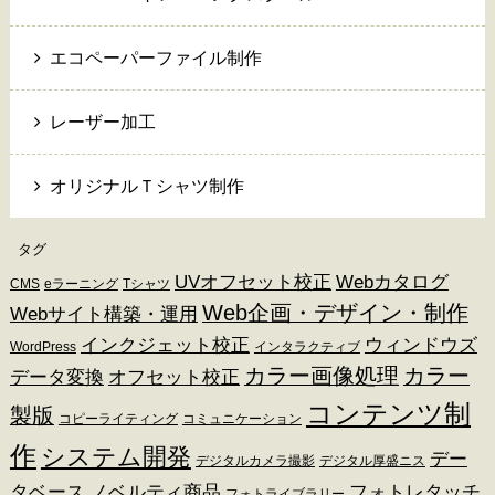
エコペーパーファイル制作
レーザー加工
オリジナルＴシャツ制作
タグ
UVオフセット校正
Webカタログ
CMS
eラーニング
Tシャツ
Web企画・デザイン・制作
Webサイト構築・運用
インクジェット校正
ウィンドウズ
WordPress
インタラクティブ
カラー画像処理
カラー
データ変換
オフセット校正
コンテンツ制
製版
コピーライティング
コミュニケーション
作
システム開発
デー
デジタルカメラ撮影
デジタル厚盛ニス
タベース
ノベルティ商品
フォトレタッチ
フォトライブラリー