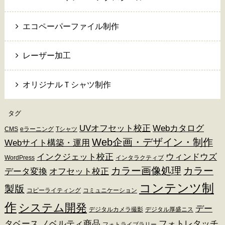
エコペーパーファイル制作
レーザー加工
オリジナルＴシャツ制作
タグ
UVオフセット校正
Webカタログ
CMS
eラーニング
Tシャツ
Web企画・デザイン・制作
Webサイト構築・運用
インクジェット校正
ウィンドウズ
WordPress
インタラクティブ
カラー画像処理
カラー
データ変換
オフセット校正
コンテンツ制
製版
コピーライティング
コミュニケーション
作
システム開発
デー
デジタルカメラ撮影
デジタル厚盛ニス
タベース
ノベルティ商品
フォトレタッチ
フォトライブラリー