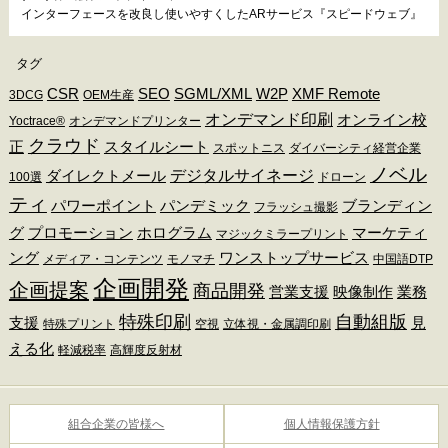
インターフェースを改良し使いやすくしたARサービス『スピードウェブ』
タグ
CSR
SEO
SGML/XML
W2P
XMF Remote
3DCG
OEM生産
オンデマンド印刷
オンライン校
Yoctrace®
オンデマンドプリンター
クラウド
正
スタイルシート
スポットニス
ダイバーシティ経営企業
ノベル
デジタルサイネージ
ダイレクトメール
100選
ドローン
ティ
パワーポイント
パンデミック
ブランディン
フラッシュ撮影
グ
プロモーション
ホログラム
マーケティ
マジックミラープリント
ング
ワンストップサービス
メディア・コンテンツ
モノマチ
中国語DTP
企画開発
企画提案
商品開発
営業支援
映像制作
業務
特殊印刷
自動組版
支援
見
特殊プリント
空視
立体視・金属調印刷
える化
軽減税率
高輝度反射材
組合企業の皆様へ
個人情報保護方針