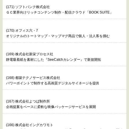
(171) ソフトバンク株式会社
ＧＣ業界向けリッチコンテンツ制作・配信クラウド「BOOK SUITE」
(170) オフィス六・7
オリジナルのトートマップ・マップマグ商品で個人・法人客を掴む
(169) 株式会社新栄プロセス社
静電吸着紙を素材にした『SeeCatchカレンダー』で新規開拓
(168) 都築テクノサービス株式会社
パワーポイントで制作する高画質デジタルサイネージを提供
(167) 株式会社よつば制作所
企画提案をベースに柔軟な映像パッケージサービスを展開
(166) 株式会社イングカワモト