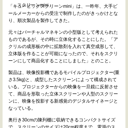
スクリーンmini」
「キュービックスクリーンmini」は、一昨年、大手ビ
ールメーカーからの受注で制作したのがきっかけとな
り、順次製品を製作してきた。
元々はバーチャルマネキンの小型版として考えられた
ものであるが、その時に立体化することにした。「ア
クリルの成形板の中に拡散剤を入れて真空成形して、
立体版を作ることが可能になったので、それをスクリ
ーンにして商品化することにしました」とのこと。
製品は、映像投影機であるモバイルプロジェクター(重
さ3.5kg)と、成型したスクリーンによって構成されて
いる。プロジェクターからの映像を一旦鏡に反射させ
て、商品を形取った立体スクリーンや人型のスクリー
ンに、映像を投影する新感覚のデジタルサイネージと
なっている。
奥行き30cmの陳列棚に収納できるコンパクトサイズ
で、スクリーンのサイズは20cm程度まで。電源のス