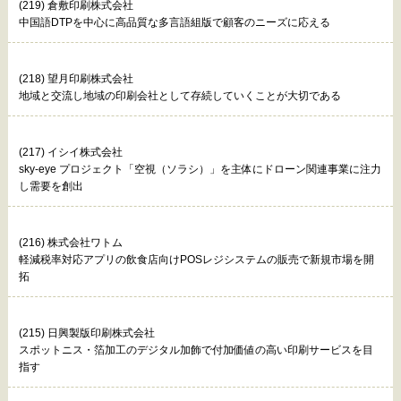
(219) 倉敷印刷株式会社
中国語DTPを中心に高品質な多言語組版で顧客のニーズに応える
(218) 望月印刷株式会社
地域と交流し地域の印刷会社として存続していくことが大切である
(217) イシイ株式会社
sky-eye プロジェクト「空視（ソラシ）」を主体にドローン関連事業に注力
し需要を創出
(216) 株式会社ワトム
軽減税率対応アプリの飲食店向けPOSレジシステムの販売で新規市場を開
拓
(215) 日興製版印刷株式会社
スポットニス・箔加工のデジタル加飾で付加価値の高い印刷サービスを目
指す