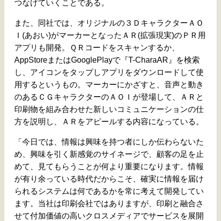
つなげていくことである。
また、同社では、オリジナルの３ＤキャラクターＡＯ
Ｉ(あおい)がマーカーとなったＡＲ(拡張現実)のＰＲ用
アプリも開発。ＱＲコードをスキャンするか、
AppStoreまたはGooglePlayで『T-CharaAR』を検索
し、アイコンをタップしアプリをダウンロードして使
用するというもの。マーカーにかざすと、音声と動き
のあるＣＧキャラクターのＡＯＩが登場して、ＡＲと
印刷物を組み合わせた新しいコミュニケーションの仕
方を説明し、ＡＲをアピールする内容になっている。
「今日では、情報は興味を持つ者にしか伝わらないた
め、興味を引く新感覚のサイネージで、顧客の足を止
めて、見てもらうことが何より重要になります。情報
が有り余っている時代だからこそ、確実に情報を届け
られるシステムは何であるかを常に考えて開発してい
ます。当社は印刷会社ではありますが、印刷と融合さ
せて付加価値の高いクロスメディアでサービスを展開