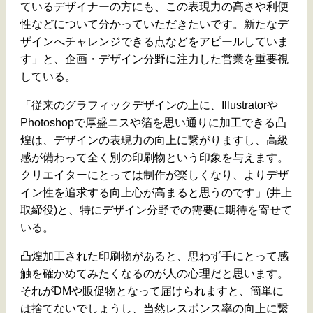
ているデザイナーの方にも、この表現力の高さや利便
性などについて分かっていただきたいです。新たなデ
ザインへチャレンジできる点などをアピールしていま
す」と、企画・デザイン分野に注力した営業を重要視
している。
「従来のグラフィックデザインの上に、Illustratorや
Photoshopで厚盛ニスや箔を思い通りに加工できる凸
煌は、デザインの表現力の向上に繋がりますし、高級
感が備わって全く別の印刷物という印象を与えます。
クリエイターにとっては制作が楽しくなり、よりデザ
イン性を追求する向上心が高まると思うのです」(井上
取締役)と、特にデザイン分野での需要に期待を寄せて
いる。
凸煌加工された印刷物があると、思わず手にとって感
触を確かめてみたくなるのが人の心理だと思います。
それがDMや販促物となって届けられますと、簡単に
は捨てないでしょうし、当然レスポンス率の向上に繋