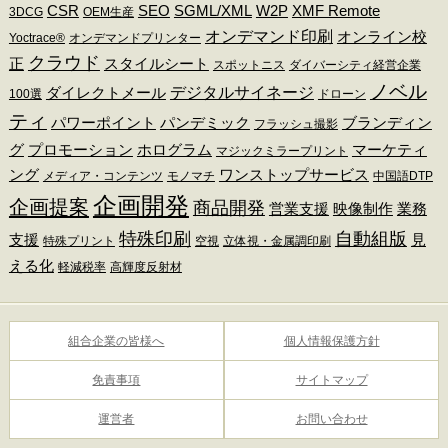
CSR
SEO
SGML/XML
W2P
XMF Remote
3DCG
OEM生産
オンデマンド印刷
オンライン校
Yoctrace®
オンデマンドプリンター
クラウド
正
スタイルシート
スポットニス
ダイバーシティ経営企業
ノベル
デジタルサイネージ
ダイレクトメール
100選
ドローン
ティ
パワーポイント
パンデミック
ブランディン
フラッシュ撮影
グ
プロモーション
ホログラム
マーケティ
マジックミラープリント
ング
ワンストップサービス
メディア・コンテンツ
モノマチ
中国語DTP
企画開発
企画提案
商品開発
営業支援
映像制作
業務
特殊印刷
自動組版
支援
見
特殊プリント
空視
立体視・金属調印刷
える化
軽減税率
高輝度反射材
組合企業の皆様へ
個人情報保護方針
免責事項
サイトマップ
運営者
お問い合わせ