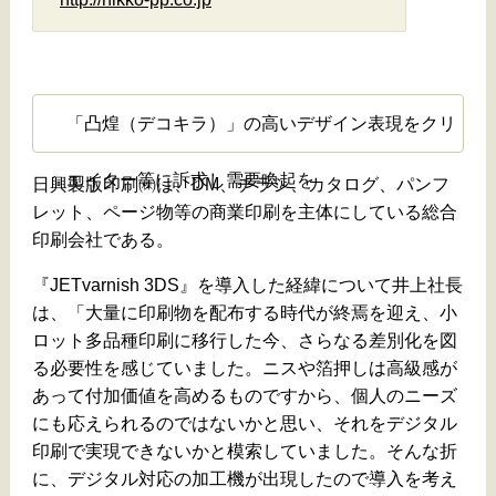
「凸煌（デコキラ）」の高いデザイン表現をクリ
エイター等に訴求し需要喚起を
日興製版印刷㈱は、DM、チラシ、カタログ、パンフ
レット、ページ物等の商業印刷を主体にしている総合
印刷会社である。
『JETvarnish 3DS』を導入した経緯について井上社長
は、「大量に印刷物を配布する時代が終焉を迎え、小
ロット多品種印刷に移行した今、さらなる差別化を図
る必要性を感じていました。ニスや箔押しは高級感が
あって付加価値を高めるものですから、個人のニーズ
にも応えられるのではないかと思い、それをデジタル
印刷で実現できないかと模索していました。そんな折
に、デジタル対応の加工機が出現したので導入を考え