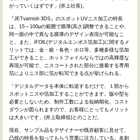
がっていくはずです」(井上社長)。
『JETvarnish 3DS』のスポットUVニス加工の特長
は、15～100μの範囲で膜厚(高さ)調整できることや、
同一面の中で異なる膜厚のデザイン表現が可能なこ
と。また、iFOIL(デジタルエンボス箔加工)に関するメ
リットでは、金・銀・各色・ホロ等、多種多様な箔加
工ができること。ホットフォイルならではの高輝度な
再現が可能で、ニスコートされた部分に接着する専用
箔によりニス部に箔が転写できる点が挙げられる。
「デジタルデータを本体に転送するだけで、１部から
スポットニスや箔加工することができます。版や型を
必要としないため、制作工数による短納期化、コスト
ダウンが図られますので、お客様にとってもメリット
は大きいです」(井上取締役)とのことだ。
現在、サンプル品をデザイナーや既存顧客に見せて、
凸煌の特長を知ってもらう営業に注力している。名刺