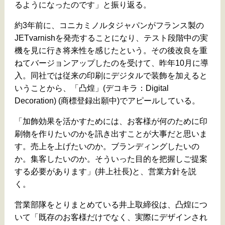
るようになったのです」と振り返る。
約3年前に、コニカミノルタジャパンがフランス製の
JETvarnishを発売することになり、テスト段階中の実
機を見に行き将来性を感じたという。その後改良を重
ねてバージョンアップしたのを受けて、昨年10月に導
入。同社では従来の印刷にデジタルで装飾を加えると
いうことから、「凸煌」(デコキラ：Digital
Decoration) (商標登録出願中)でアピールしている。
「加飾効果を活かすためには、お客様が何のために印
刷物を作りたいのかを訊き出すことが大事だと思いま
す。売上を上げたいのか。ブランディングしたいの
か。集客したいのか。そういった目的を把握しご提案
する必要があります」(井上社長)と、営業方針を説
く。
営業部隊をとりまとめている井上取締役は、凸煌につ
いて「既存のお客様だけでなく、実際にデザインされ