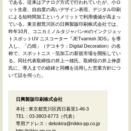
である。従来はアナログ方式で行われていたが、小ロ
ット生産、自由度の高いデザイン表現、デジタル印刷
による短時間加工というメリットで利用価値が高まっ
ている。東京都荒川区の日興製版印刷株式会社では、
昨年10月、コニカミノルタジャパン㈱のインクジェッ
トスポットUV ニスコーター『JETvarnish 3DS』を導
入し、「凸煌」（デコキラ：Digital Decoration）の名
称で、スポットニス・箔加工の新規市場を開拓してい
る。同社代表取締役の井上一雄氏、取締役の井上伸彦
氏に、導入までの経緯と同機を活用した営業方針につ
いて話を伺った。
日興製版印刷株式会社
本社 : 東京都荒川区西日暮里1-46-3
TEL：03-3803-6773（代表）
専用アドレス：dekokira@nikko-pp.co.jp
http://nikko-pp.co.jp