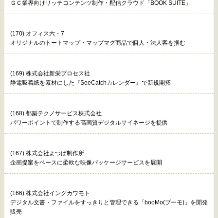
ＧＣ業界向けリッチコンテンツ制作・配信クラウド「BOOK SUITE」
(170) オフィス六・7
オリジナルのトートマップ・マップマグ商品で個人・法人客を掴む
(169) 株式会社新栄プロセス社
静電吸着紙を素材にした『SeeCatchカレンダー』で新規開拓
(168) 都築テクノサービス株式会社
パワーポイントで制作する高画質デジタルサイネージを提供
(167) 株式会社よつば制作所
企画提案をベースに柔軟な映像パッケージサービスを展開
(166) 株式会社イングカワモト
デジタル文書・ファイルをすっきりと管理できる「booMo(ブーモ)」を開発
販売