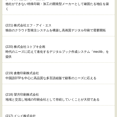
他社ができない特殊印刷・加工の開発型メーカーとして確固たる地位を築
く
(221) 株式会社エフ・アイ・エス
独自のクラウド型発注システムを構築し高画質デジタル印刷で需要開拓
(220) 株式会社コトブキ企画
時代のニーズに応えて進化するデジタルブック作成システム「meclib」を
提供
(219) 倉敷印刷株式会社
中国語DTPを中心に高品質な多言語組版で顧客のニーズに応える
(218) 望月印刷株式会社
地域と交流し地域の印刷会社として存続していくことが大切である
(217) イシイ株式会社