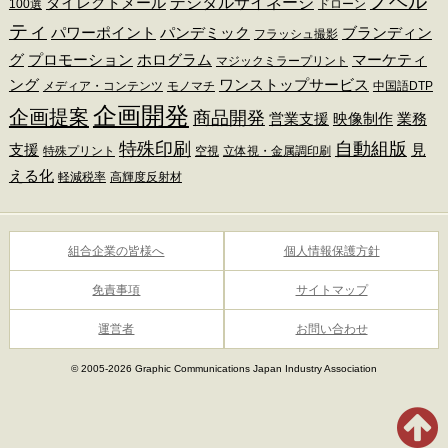
ノベル
デジタルサイネージ
ダイレクトメール
100選
ドローン
ティ
パワーポイント
パンデミック
ブランディン
フラッシュ撮影
グ
プロモーション
ホログラム
マーケティ
マジックミラープリント
ング
ワンストップサービス
メディア・コンテンツ
モノマチ
中国語DTP
企画開発
企画提案
商品開発
営業支援
映像制作
業務
特殊印刷
自動組版
支援
見
特殊プリント
空視
立体視・金属調印刷
える化
軽減税率
高輝度反射材
組合企業の皆様へ
個人情報保護方針
免責事項
サイトマップ
運営者
お問い合わせ
© 2005-2026 Graphic Communications Japan Industry Association