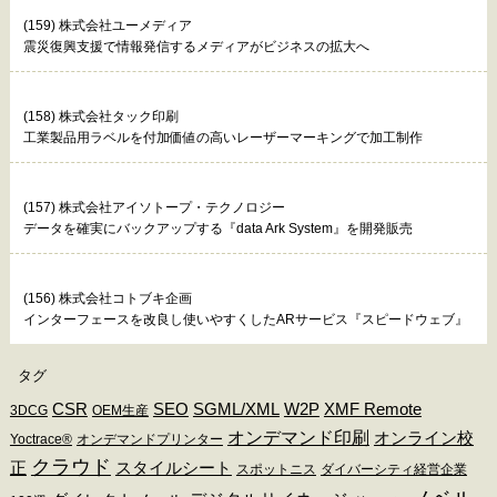
(159) 株式会社ユーメディア
震災復興支援で情報発信するメディアがビジネスの拡大へ
(158) 株式会社タック印刷
工業製品用ラベルを付加価値の高いレーザーマーキングで加工制作
(157) 株式会社アイソトープ・テクノロジー
データを確実にバックアップする『data Ark System』を開発販売
(156) 株式会社コトブキ企画
インターフェースを改良し使いやすくしたARサービス『スピードウェブ』
タグ
CSR
SEO
SGML/XML
W2P
XMF Remote
3DCG
OEM生産
オンデマンド印刷
オンライン校
Yoctrace®
オンデマンドプリンター
クラウド
正
スタイルシート
スポットニス
ダイバーシティ経営企業