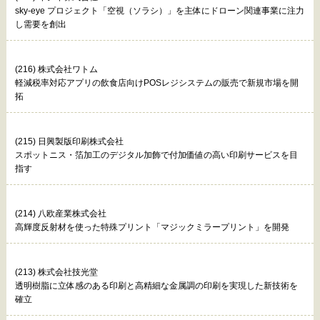
sky-eye プロジェクト「空視（ソラシ）」を主体にドローン関連事業に注力
し需要を創出
(216) 株式会社ワトム
軽減税率対応アプリの飲食店向けPOSレジシステムの販売で新規市場を開
拓
(215) 日興製版印刷株式会社
スポットニス・箔加工のデジタル加飾で付加価値の高い印刷サービスを目
指す
(214) 八欧産業株式会社
高輝度反射材を使った特殊プリント「マジックミラープリント」を開発
(213) 株式会社技光堂
透明樹脂に立体感のある印刷と高精細な金属調の印刷を実現した新技術を
確立