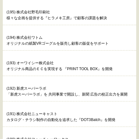
(195) 株式会社野毛印刷社
様々な企画を提供する『ヒラメキ工房』で顧客の課題を解決
(194) 株式会社ワトム
オリジナルの紙製VRゴーグルを販売し顧客の販促をサポート
(193) オーワイシー株式会社
オリジナル商品のＥＣを実現する 『PRINT TOOL BOX』を開発
(192) 新虎スーパーラボ
「新虎スーパーラボ」を 共同事業で開設し、新聞 広告の校正出力を展開
(191) 株式会社ニューキャスト
カタログ・チラシ制作の自動化を追求した『DOT3Batch』を開発