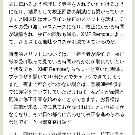
実に伝わるよう整理して赤字を入れていただけるよう
になり、結果として校正回数の削減にも繋がっていま
す」と関原氏はオンライン校正のメリットを話す。デ
ータの受け渡しがスムーズになり、校正にかかる時間
が短縮され、校正の回数も減る。XMF Remoteによっ
て、さまざまな無駄やロスが削減できているのだ。
時間的メリットについては、「担当者が多忙で、校正
紙を受け取って見ている時間がなかなか取れないとい
う状況でも、XMF Remoteならちょっと空いた時間に
ブラウザを開いて10 分ほどでチェックできてしまう。
また、夜まで都合がつかない場合は、翌朝8時半頃ま
でに赤字をアップしていただければ、私どもが始業と
同時に修正作業を始めることができます。お客様は、
『営業が来るまでに見ておかなければ』という縛りが
なくなり、その日の都合に合わせて校正を進められる
わけです」と阿部常務は話す。
一方、同社にとっての最大のメリットは、校正に関わ