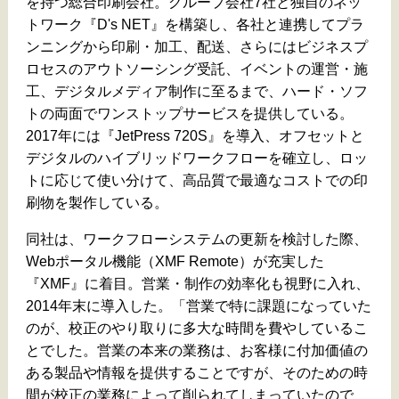
を持つ総合印刷会社。グループ会社7社と独自のネッ
トワーク『D's NET』を構築し、各社と連携してプラ
ンニングから印刷・加工、配送、さらにはビジネスプ
ロセスのアウトソーシング受託、イベントの運営・施
工、デジタルメディア制作に至るまで、ハード・ソフ
トの両面でワンストップサービスを提供している。
2017年には『JetPress 720S』を導入、オフセットと
デジタルのハイブリッドワークフローを確立し、ロッ
トに応じて使い分けて、高品質で最適なコストでの印
刷物を製作している。
同社は、ワークフローシステムの更新を検討した際、
Webポータル機能（XMF Remote）が充実した
『XMF』に着目。営業・制作の効率化も視野に入れ、
2014年末に導入した。「営業で特に課題になっていた
のが、校正のやり取りに多大な時間を費やしているこ
とでした。営業の本来の業務は、お客様に付加価値の
ある製品や情報を提供することですが、そのための時
間が校正の業務によって削られてしまっていたので