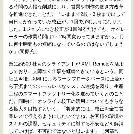
る時間の大幅な削減により、営業や制作の働き方改革
を推進できたことだ。「いままで2校・3 校まで出して
何日もかかっていた校正が、1回で済むようになりま
した。1ジョブにつき校正が 1回減るだけでも、オペレ
ーターの作業時間は1～2時間変わってきますから、月
に何十時間もの短縮になっているのではないでしょう
か」(関原氏)。
既に約500 社ものクライアントが XMF Remoteを活用
しており、支障なく仕事を継続できているという。同
社は今後、XMFによるワークフローをベースに上流か
ら下流までのシームレスなシステム連携を図り、生産
工程のスマートファクトリー化を進めていくとのこと
だ。同時に、オンライン校正の活用についてもさらな
る拡大を目指すという。「将来的には、校正を全て営
業レスで行えるようにしたいですね。お客様の環境や
スキルの課題、セキュリティに対する不安などを解消
していけば、不可能ではないと思います」（阿部常