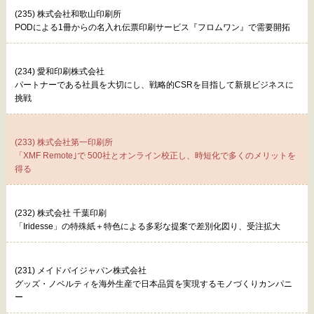
(235) 株式会社和歌山印刷所
PODによる1冊からの名入れ伝票印刷サービス『フロムワン』で需要開拓
(234) 愛和印刷株式会社
パートナーである社員を大切にし、戦略的CSRを目指して新規ビジネスに
挑戦
(233) 株式会社第一印刷所
「XMF Remote｣で 500社とオンライン校正し、時短化で多くのメリットを
得る
(232) 株式会社 千葉印刷
「Iridesse」の特殊紙＋特色による多彩な提案で差別化図り、受注拡大
(231) メイドバイジャパン株式会社
グッズ・ノベルティを海外生産で日本品質を実現するモノづくりカンパニ
ー