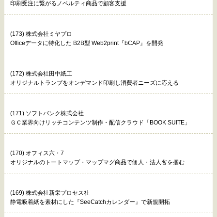
印刷受注に繋がるノベルティ商品で顧客支援
(173) 株式会社ミヤプロ
Officeデータに特化した B2B型 Web2print『bCAP』を開発
(172) 株式会社田中紙工
オリジナルトランプをオンデマンド印刷し消費者ニーズに応える
(171) ソフトバンク株式会社
ＧＣ業界向けリッチコンテンツ制作・配信クラウド「BOOK SUITE」
(170) オフィス六・7
オリジナルのトートマップ・マップマグ商品で個人・法人客を掴む
(169) 株式会社新栄プロセス社
静電吸着紙を素材にした『SeeCatchカレンダー』で新規開拓