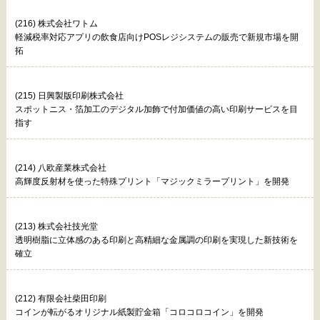
(216) 株式会社ワトム
軽減税率対応アプリの飲食店向けPOSレジシステムの販売で新規市場を開
拓
(215) 日興製版印刷株式会社
スポットニス・箔加工のデジタル加飾で付加価値の高い印刷サービスを目
指す
(214) 八欧産業株式会社
高輝度反射材を使った特殊プリント「マジックミラープリント」を開発
(213) 株式会社技光堂
透明樹脂に立体感のある印刷と高精細な金属調の印刷を実現した新技術を
確立
(212) 有限会社柴田印刷
コインが転がるオリジナル紙製貯金箱「コロコロコイン」を開発