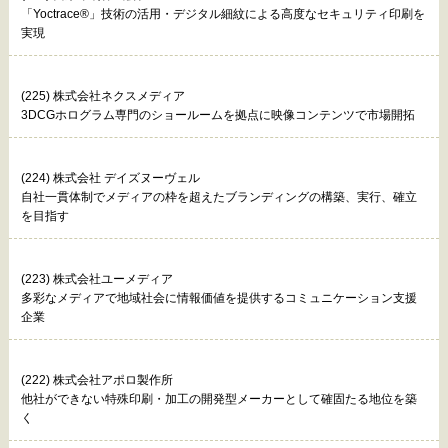
「Yoctrace®」技術の活用・デジタル細紋による高度なセキュリティ印刷を
実現
(225) 株式会社ネクスメディア
3DCGホログラム専門のショールームを拠点に映像コンテンツで市場開拓
(224) 株式会社 デイズヌーヴェル
自社一貫体制でメディアの枠を超えたブランディングの構築、実行、確立
を目指す
(223) 株式会社ユーメディア
多彩なメディアで地域社会に情報価値を提供するコミュニケーション支援
企業
(222) 株式会社アポロ製作所
他社ができない特殊印刷・加工の開発型メーカーとして確固たる地位を築
く