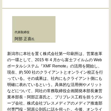
代表取締役
阿部 正喜
氏
新潟市に本社を置く株式会社第一印刷所は、営業改革
の一環として、2015 年 4 月から富士フイルムの Web
ポータルシステム『XMF Remote』の活用を開始し、
現在、約 500 社のクライアントとオンライン校正を行
っている。その成果は、社内にもクライアント側にも
明確に表れているという。具体的な活用例やメリット
などについて、同社の常務取締役企画開発本部長兼営
業本部長・阿部正喜氏と、プリプレス工程を担うグル
ープ会社、株式会社プレスメディアのメディア推進部
付専門役・関原公則氏に話を伺った。今後、オンライ