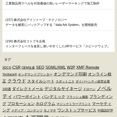
工業製品用ラベルを付加価値の高いレーザーマーキングで加工制作
(157) 株式会社アイソトープ・テクノロジー
データを確実にバックアップする『data Ark System』を開発販売
(156) 株式会社コトブキ企画
インターフェースを改良し使いやすくしたARサービス『スピードウェブ』
タグ
CSR
SEO
SGML/XML
W2P
XMF Remote
3DCG
OEM生産
オンデマンド印刷
オンライン校
Yoctrace®
オンデマンドプリンター
クラウド
正
スタイルシート
スポットニス
ダイバーシティ経営企業
ノベル
デジタルサイネージ
ダイレクトメール
100選
ドローン
ティ
パワーポイント
パンデミック
ブランディン
フラッシュ撮影
グ
プロモーション
ホログラム
マーケティ
マジックミラープリント
ング
ワンストップサービス
メディア・コンテンツ
モノマチ
中国語DTP