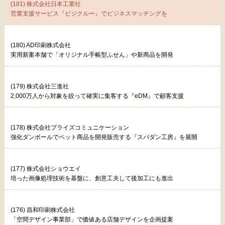
(181) 株式会社日本工業社
営業支援サービス『ビジクルー』でビジネスマッチングを
(180) AD印刷株式会社
実用新案本舗で「オリジナル手帳型ふせん」や新商品を開発
(179) 株式会社三進社
2,000万人から対象を絞って確実に集客する『eDM』で顧客支援
(178) 株式会社プライズコミュニケーション
強化ダンボールでペット商品を開発販売する『スパダン工房』を展開
(177) 株式会社ショウエイ
培った画像処理技術を基盤に、創意工夫して後加工にも進出
(176) 昌和印刷株式会社
「空間デザイン事業部」で価値ある店舗デザインを企画提案