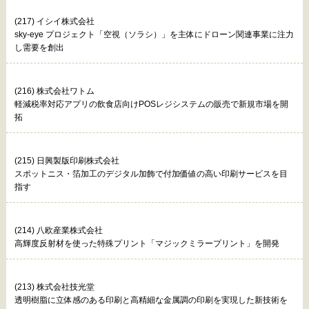
(217) イシイ株式会社
sky-eye プロジェクト「空視（ソラシ）」を主体にドローン関連事業に注力
し需要を創出
(216) 株式会社ワトム
軽減税率対応アプリの飲食店向けPOSレジシステムの販売で新規市場を開
拓
(215) 日興製版印刷株式会社
スポットニス・箔加工のデジタル加飾で付加価値の高い印刷サービスを目
指す
(214) 八欧産業株式会社
高輝度反射材を使った特殊プリント「マジックミラープリント」を開発
(213) 株式会社技光堂
透明樹脂に立体感のある印刷と高精細な金属調の印刷を実現した新技術を