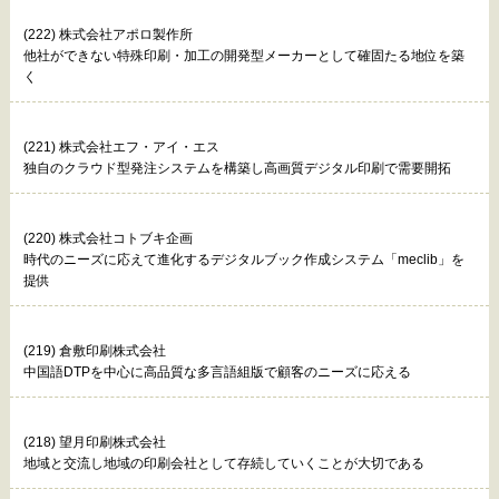
(222) 株式会社アポロ製作所
他社ができない特殊印刷・加工の開発型メーカーとして確固たる地位を築
く
(221) 株式会社エフ・アイ・エス
独自のクラウド型発注システムを構築し高画質デジタル印刷で需要開拓
(220) 株式会社コトブキ企画
時代のニーズに応えて進化するデジタルブック作成システム「meclib」を
提供
(219) 倉敷印刷株式会社
中国語DTPを中心に高品質な多言語組版で顧客のニーズに応える
(218) 望月印刷株式会社
地域と交流し地域の印刷会社として存続していくことが大切である