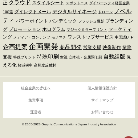
クラウド
正
スタイルシート
スポットニス
ダイバーシティ経営企業
ノベル
デジタルサイネージ
ダイレクトメール
100選
ドローン
ティ
パワーポイント
パンデミック
ブランディン
フラッシュ撮影
グ
プロモーション
ホログラム
マーケティ
マジックミラープリント
ング
ワンストップサービス
メディア・コンテンツ
モノマチ
中国語DTP
企画開発
企画提案
商品開発
営業支援
映像制作
業務
特殊印刷
自動組版
支援
見
特殊プリント
空視
立体視・金属調印刷
える化
軽減税率
高輝度反射材
組合企業の皆様へ
個人情報保護方針
免責事項
サイトマップ
運営者
お問い合わせ
© 2005-2026 Graphic Communications Japan Industry Association