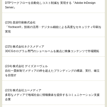
DTPワークフローを自動化しコスト削減を 実現する『Adobe InDesign
Server』
(226) 昌栄印刷株式会社
「Yoctrace®」技術の活用・デジタル細紋による高度なセキュリティ印刷を
実現
(225) 株式会社ネクスメディア
3DCGホログラム専門のショールームを拠点に映像コンテンツで市場開拓
(224) 株式会社 デイズヌーヴェル
自社一貫体制でメディアの枠を超えたブランディングの構築、実行、確立
を目指す
(223) 株式会社ユーメディア
多彩なメディアで地域社会に情報価値を提供するコミュニケーション支援
企業