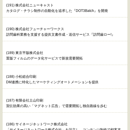
(191) 株式会社ニューキャスト
カタログ・チラシ制作の自動化を追求した『DOT3Batch』を開発
(190) 株式会社フューチャーワークス
訪問歯科業務を支援する提供文書作成・送信サービス『訪問歯ロー!』
(189) 東京平版株式会社
置版フィルムのデータ化サービスで新規需要開拓
(188) 小松総合印刷
DM連携に特化したマーケティングオートメーションを提供
(187) 有限会社土山印刷
宣伝効果の高い「マグネット広告」で需要開拓し独自路線を歩む
(186) サイネージネットワーク株式会社
「サイネージネットワーク株式会社」を設立し、コンテンツ制作で顧客支