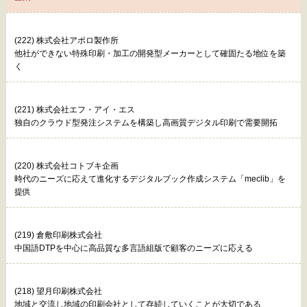
(222) 株式会社アポロ製作所
他社ができない特殊印刷・加工の開発型メーカーとして確固たる地位を築
く
(221) 株式会社エフ・アイ・エス
独自のクラウド型発注システムを構築し高画質デジタル印刷で需要開拓
(220) 株式会社コトブキ企画
時代のニーズに応えて進化するデジタルブック作成システム「meclib」を
提供
(219) 倉敷印刷株式会社
中国語DTPを中心に高品質な多言語組版で顧客のニーズに応える
(218) 望月印刷株式会社
地域と交流し地域の印刷会社として存続していくことが大切である