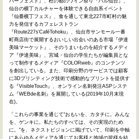
バーフェスト』、杜の都のワイン祭り『バル仙台』、
仙台の横丁カルチャーを体験できる自由系イベント
『仙臺横丁フェス』、食を通して東北227市町村の魅
力を発信するカフェレストラン
『Route227s'CaféTohoku』、仙台市サンモール一番
町商店街で展開するおいしい出会いのある市場『伊達
美味マーケット』、そのうまいものを紹介するメディ
ア『伊達美味』、宮城・仙台の学生たちが編集員とな
って制作するメディア『COLORweb』のコンテンツ
を創出している。また、印刷分野のサービスでは顧客
に3Dプリンティング技術で感動的なプリントを提供す
る『VisibleTouch』、オンライン名刺発注ASPシステ
ム『WEBde名刺』を展開している(2019年10月末現
在)。
「これらの事業を通じて“おもいを、カタチに。みんな
を、ゲンキに。私たちのすべては、その実現のため
に。”を、ネクストビジョンに掲げていて、印刷を中軸
にあらゆるメディアを通じてお客様と地域の皆様を結