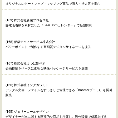
オリジナルのトートマップ・マップマグ商品で個人・法人客を掴む
(169) 株式会社新栄プロセス社
静電吸着紙を素材にした『SeeCatchカレンダー』で新規開拓
(168) 都築テクノサービス株式会社
パワーポイントで制作する高画質デジタルサイネージを提供
(167) 株式会社よつば制作所
企画提案をベースに柔軟な映像パッケージサービスを展開
(166) 株式会社イングカワモト
デジタル文書・ファイルをすっきりと管理できる「booMo(ブーモ)」を開発
販売
(165) ジェリーコールデザイン
デザイナーが本に関する画期的な商品を考案し、製作販売で成果上げる