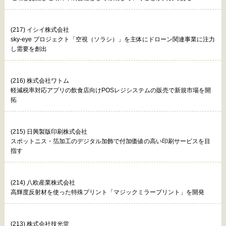
(217) イシイ株式会社
sky-eye プロジェクト「空視（ソラシ）」を主体にドローン関連事業に注力
し需要を創出
(216) 株式会社ワトム
軽減税率対応アプリの飲食店向けPOSレジシステムの販売で新規市場を開
拓
(215) 日興製版印刷株式会社
スポットニス・箔加工のデジタル加飾で付加価値の高い印刷サービスを目
指す
(214) 八欧産業株式会社
高輝度反射材を使った特殊プリント「マジックミラープリント」を開発
(213) 株式会社技光堂