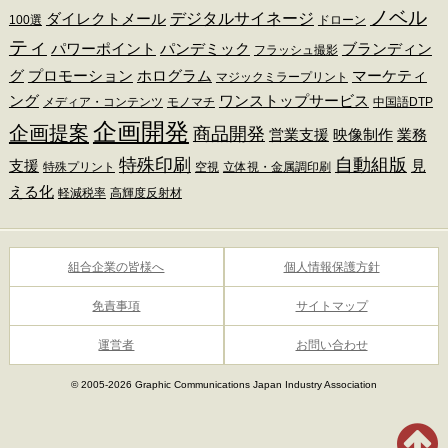
ノベル
デジタルサイネージ
ダイレクトメール
100選
ドローン
ティ
パワーポイント
パンデミック
ブランディン
フラッシュ撮影
グ
プロモーション
ホログラム
マーケティ
マジックミラープリント
ング
ワンストップサービス
メディア・コンテンツ
モノマチ
中国語DTP
企画開発
企画提案
商品開発
営業支援
映像制作
業務
特殊印刷
自動組版
支援
見
特殊プリント
空視
立体視・金属調印刷
える化
軽減税率
高輝度反射材
組合企業の皆様へ
個人情報保護方針
免責事項
サイトマップ
運営者
お問い合わせ
© 2005-2026 Graphic Communications Japan Industry Association