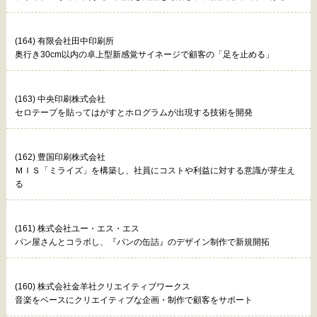
(164) 有限会社田中印刷所
奥行き30cm以内の卓上型新感覚サイネージで顧客の「足を止める」
(163) 中央印刷株式会社
セロテープを貼ってはがすとホログラムが出現する技術を開発
(162) 豊国印刷株式会社
ＭＩＳ「ミライズ」を構築し、社員にコストや利益に対する意識が芽生え
る
(161) 株式会社ユー・エス・エス
パン屋さんとコラボし、『パンの缶詰』のデザイン制作で新規開拓
(160) 株式会社金羊社クリエイティブワークス
音楽をベースにクリエイティブな企画・制作で顧客をサポート