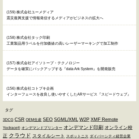
(159) 株式会社ユーメディア
震災復興支援で情報発信するメディアがビジネスの拡大へ
(158) 株式会社タック印刷
工業製品用ラベルを付加価値の高いレーザーマーキングで加工制作
(157) 株式会社アイソトープ・テクノロジー
データを確実にバックアップする『data Ark System』を開発販売
(156) 株式会社コトブキ企画
インターフェースを改良し使いやすくしたARサービス『スピードウェブ』
タグ
CSR
SEO
SGML/XML
W2P
XMF Remote
3DCG
OEM生産
オンデマンド印刷
オンライン校
Yoctrace®
オンデマンドプリンター
クラウド
正
スタイルシート
スポットニス
ダイバーシティ経営企業