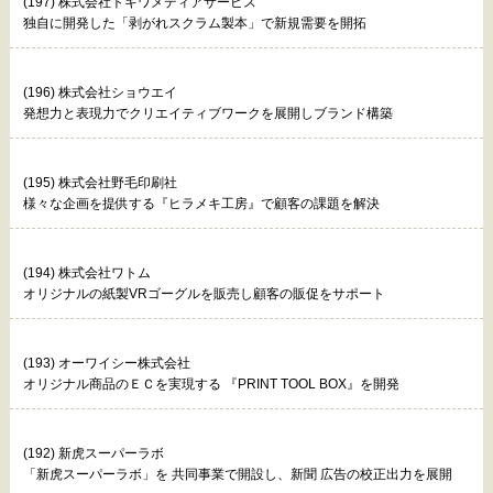
(197) 株式会社トキワメディアサービス
独自に開発した「剥がれスクラム製本」で新規需要を開拓
(196) 株式会社ショウエイ
発想力と表現力でクリエイティブワークを展開しブランド構築
(195) 株式会社野毛印刷社
様々な企画を提供する『ヒラメキ工房』で顧客の課題を解決
(194) 株式会社ワトム
オリジナルの紙製VRゴーグルを販売し顧客の販促をサポート
(193) オーワイシー株式会社
オリジナル商品のＥＣを実現する 『PRINT TOOL BOX』を開発
(192) 新虎スーパーラボ
「新虎スーパーラボ」を 共同事業で開設し、新聞 広告の校正出力を展開