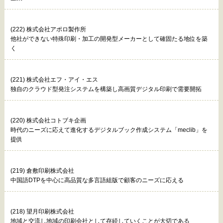
(222) 株式会社アポロ製作所
他社ができない特殊印刷・加工の開発型メーカーとして確固たる地位を築
く
(221) 株式会社エフ・アイ・エス
独自のクラウド型発注システムを構築し高画質デジタル印刷で需要開拓
(220) 株式会社コトブキ企画
時代のニーズに応えて進化するデジタルブック作成システム「meclib」を
提供
(219) 倉敷印刷株式会社
中国語DTPを中心に高品質な多言語組版で顧客のニーズに応える
(218) 望月印刷株式会社
地域と交流し地域の印刷会社として存続していくことが大切である