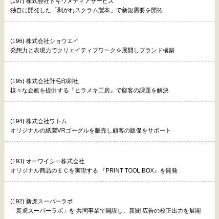
(197) 株式会社トキワメディアサービス
独自に開発した「剥がれスクラム製本」で新規需要を開拓
(196) 株式会社ショウエイ
発想力と表現力でクリエイティブワークを展開しブランド構築
(195) 株式会社野毛印刷社
様々な企画を提供する『ヒラメキ工房』で顧客の課題を解決
(194) 株式会社ワトム
オリジナルの紙製VRゴーグルを販売し顧客の販促をサポート
(193) オーワイシー株式会社
オリジナル商品のＥＣを実現する 『PRINT TOOL BOX』を開発
(192) 新虎スーパーラボ
「新虎スーパーラボ」を 共同事業で開設し、新聞 広告の校正出力を展開