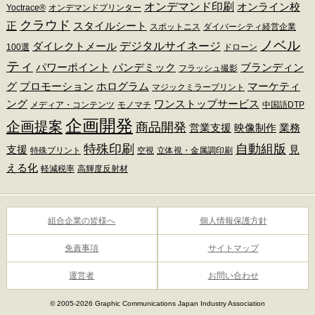
オンデマンド印刷
オンライン校
Yoctrace®
オンデマンドプリンター
クラウド
正
スタイルシート
スポットニス
ダイバーシティ経営企業
ノベル
デジタルサイネージ
ダイレクトメール
100選
ドローン
ティ
パワーポイント
パンデミック
ブランディン
フラッシュ撮影
グ
プロモーション
ホログラム
マーケティ
マジックミラープリント
ング
ワンストップサービス
メディア・コンテンツ
モノマチ
中国語DTP
企画開発
企画提案
商品開発
営業支援
映像制作
業務
特殊印刷
自動組版
支援
見
特殊プリント
空視
立体視・金属調印刷
える化
軽減税率
高輝度反射材
組合企業の皆様へ
個人情報保護方針
免責事項
サイトマップ
運営者
お問い合わせ
© 2005-2026 Graphic Communications Japan Industry Association