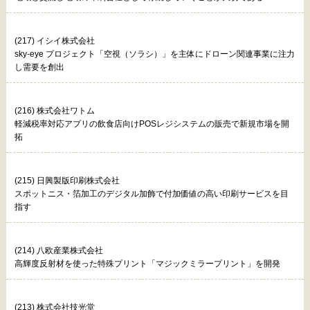
(217) イシイ株式会社
sky-eye プロジェクト「空視（ソラシ）」を主体にドローン関連事業に注力
し需要を創出
(216) 株式会社ワトム
軽減税率対応アプリの飲食店向けPOSレジシステムの販売で新規市場を開
拓
(215) 日興製版印刷株式会社
スポットニス・箔加工のデジタル加飾で付加価値の高い印刷サービスを目
指す
(214) 八欧産業株式会社
高輝度反射材を使った特殊プリント「マジックミラープリント」を開発
(213) 株式会社技光堂