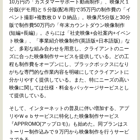
10万円の「カスタマーサポート動画制作」、映像尺１
分版(デモ用)と５分版(配布用)で35万円の制作費の「イ
ベント撮影+複数枚ＤＶＤ納品」。映像尺5分版と30分
版で制作費50万円の「年末カウントダウン映像制作
(短編+長編)」。さらには「社史映像+会社案内+イベン
ト映像」、「事業紹介映像制作(英語版+日本語版)」な
ど、多彩な組み合わせを用意し、クライアントのニー
ズに合った映像制作サービスを提供している。どの工
程も制作費をオープンにし、ブラックボックスになり
がちな専門的な作業内容を明確にしてクライアントに
分かりやすく提供している。また、特にニーズの高い
映像に関しては仕様・料金をパッケージサービスとし
て提供している。
そして、インターネットの普及に伴い増加する、アプ
リやＷｅｂサービスに特化した映像制作サービス
『APPROMO(アップロモ)』も始めた。同プランはス
トーリー制作込みで９万円から映像制作を行うサービ
スである。