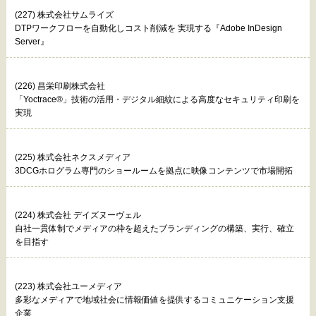
(227) 株式会社サムライズ
DTPワークフローを自動化しコスト削減を 実現する『Adobe InDesign
Server』
(226) 昌栄印刷株式会社
「Yoctrace®」技術の活用・デジタル細紋による高度なセキュリティ印刷を
実現
(225) 株式会社ネクスメディア
3DCGホログラム専門のショールームを拠点に映像コンテンツで市場開拓
(224) 株式会社 デイズヌーヴェル
自社一貫体制でメディアの枠を超えたブランディングの構築、実行、確立
を目指す
(223) 株式会社ユーメディア
多彩なメディアで地域社会に情報価値を提供するコミュニケーション支援
企業