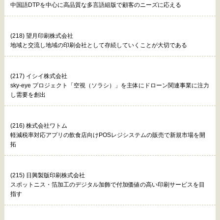
中国語DTPを中心に高品質な多言語組版で顧客のニーズに応える
(218) 望月印刷株式会社
地域と交流し地域の印刷会社として存続していくことが大切である
(217) イシイ株式会社
sky-eye プロジェクト「空視（ソラシ）」を主体にドローン関連事業に注力
し需要を創出
(216) 株式会社ワトム
軽減税率対応アプリの飲食店向けPOSレジシステムの販売で新規市場を開
拓
(215) 日興製版印刷株式会社
スポットニス・箔加工のデジタル加飾で付加価値の高い印刷サービスを目
指す