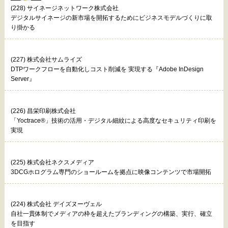
(228) サイネージネットワーク株式会社
デジタルサイネージの新市場を開拓するためにビジネスモデルづくりに取
り掛かる
(227) 株式会社サムライズ
DTPワークフローを自動化しコスト削減を 実現する『Adobe InDesign
Server』
(226) 昌栄印刷株式会社
「Yoctrace®」技術の活用・デジタル細紋による高度なセキュリティ印刷を
実現
(225) 株式会社ネクスメディア
3DCGホログラム専門のショールームを拠点に映像コンテンツで市場開拓
(224) 株式会社 デイズヌーヴェル
自社一貫体制でメディアの枠を超えたブランディングの構築、実行、確立
を目指す