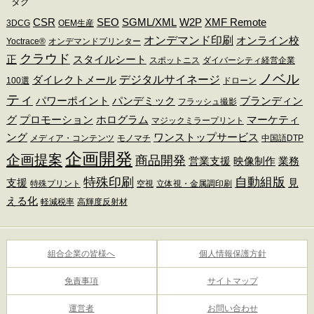
タグ
CSR
SEO
SGML/XML
W2P
XMF Remote
3DCG
OEM生産
オンデマンド印刷
オンライン校
Yoctrace®
オンデマンドプリンター
クラウド
正
スタイルシート
スポットニス
ダイバーシティ経営企業
ノベル
デジタルサイネージ
ダイレクトメール
100選
ドローン
ティ
パワーポイント
パンデミック
ブランディン
フラッシュ撮影
グ
プロモーション
ホログラム
マーケティ
マジックミラープリント
ング
ワンストップサービス
メディア・コンテンツ
モノマチ
中国語DTP
企画開発
企画提案
商品開発
営業支援
映像制作
業務
特殊印刷
自動組版
支援
見
特殊プリント
空視
立体視・金属調印刷
える化
軽減税率
高輝度反射材
組合企業の皆様へ
個人情報保護方針
免責事項
サイトマップ
運営者
お問い合わせ