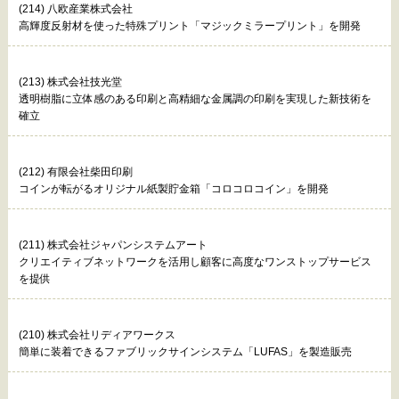
(214) 八欧産業株式会社
高輝度反射材を使った特殊プリント「マジックミラープリント」を開発
(213) 株式会社技光堂
透明樹脂に立体感のある印刷と高精細な金属調の印刷を実現した新技術を
確立
(212) 有限会社柴田印刷
コインが転がるオリジナル紙製貯金箱「コロコロコイン」を開発
(211) 株式会社ジャパンシステムアート
クリエイティブネットワークを活用し顧客に高度なワンストップサービス
を提供
(210) 株式会社リディアワークス
簡単に装着できるファブリックサインシステム「LUFAS」を製造販売