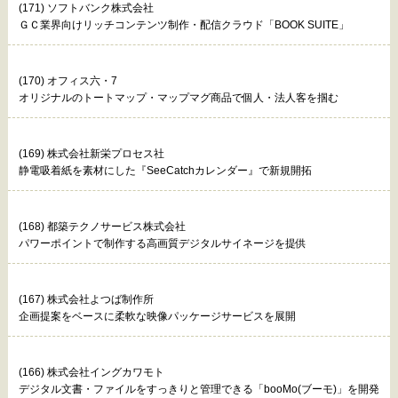
(171) ソフトバンク株式会社
ＧＣ業界向けリッチコンテンツ制作・配信クラウド「BOOK SUITE」
(170) オフィス六・7
オリジナルのトートマップ・マップマグ商品で個人・法人客を掴む
(169) 株式会社新栄プロセス社
静電吸着紙を素材にした『SeeCatchカレンダー』で新規開拓
(168) 都築テクノサービス株式会社
パワーポイントで制作する高画質デジタルサイネージを提供
(167) 株式会社よつば制作所
企画提案をベースに柔軟な映像パッケージサービスを展開
(166) 株式会社イングカワモト
デジタル文書・ファイルをすっきりと管理できる「booMo(ブーモ)」を開発