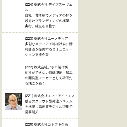
(224) 株式会社 デイズヌーヴェ
ル
自社一貫体制でメディアの枠を
超えたブランディングの構築、
実行、確立を目指す
(223) 株式会社ユーメディア
多彩なメディアで地域社会に情
報価値を提供するコミュニケー
ション支援企業
(222) 株式会社アポロ製作所
他社ができない特殊印刷・加工
の開発型メーカーとして確固た
る地位を築く
(221) 株式会社エフ・アイ・エス
独自のクラウド型発注システム
を構築し高画質デジタル印刷で
需要開拓
(220) 株式会社コトブキ企画