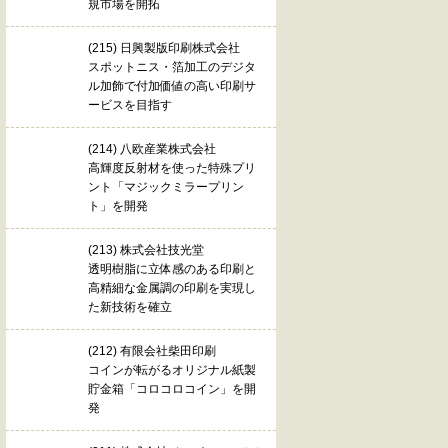
規市場を開拓
(215) 日興製版印刷株式会社
スポットニス・箔加工のデジタ
ル加飾で付加価値の高い印刷サ
ービスを目指す
(214) 八欧産業株式会社
高輝度反射材を使った特殊プリ
ント「マジックミラープリン
ト」を開発
(213) 株式会社技光堂
透明樹脂に立体感のある印刷と
高精細な金属調の印刷を実現し
た新技術を確立
(212) 有限会社柴田印刷
コインが転がるオリジナル紙製
貯金箱「コロコロコイン」を開
発