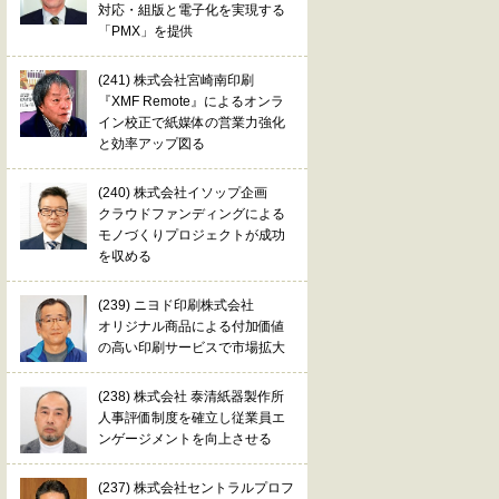
対応・組版と電子化を実現する
「PMX」を提供
(241) 株式会社宮崎南印刷
『XMF Remote』によるオンラ
イン校正で紙媒体の営業力強化
と効率アップ図る
(240) 株式会社イソップ企画
クラウドファンディングによる
モノづくりプロジェクトが成功
を収める
(239) ニヨド印刷株式会社
オリジナル商品による付加価値
の高い印刷サービスで市場拡大
(238) 株式会社 泰清紙器製作所
人事評価制度を確立し従業員エ
ンゲージメントを向上させる
(237) 株式会社セントラルプロフ