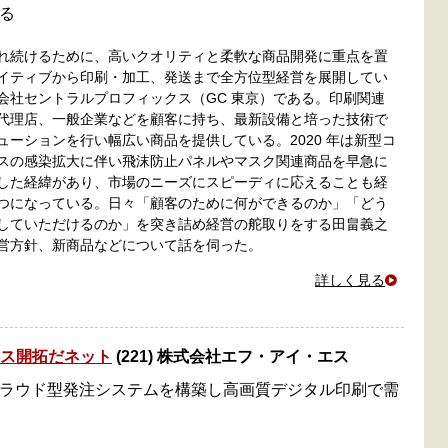
る
れ続けるために、高いクオリティと柔軟な商品開発に重点を置
イティブから印刷・加工、発送まで全方位型経営を展開してい
会社セントラルプロフィックス（GC 東京）である。印刷関連
代理店、一般企業などを顧客に持ち、最新設備と培った技術で
ューションを行い幅広い商品を提供している。2020 年は新型コ
スの感染拡大に伴い飛沫防止パネルやマスク関連商品を早急に
した経緯があり、市場のニーズにスピーディに応えることも経
つになっている。日々「顧客のために何ができるのか」「どう
していただけるのか」を突き詰め経営の舵取りをする田畠義之
営方針、新商品などについて話を伺った。
詳しく見る
ネス開拓だネット
(221) 株式会社エフ・アイ・エス
ラウド型発注システムを構築し高画質デジタル印刷で需