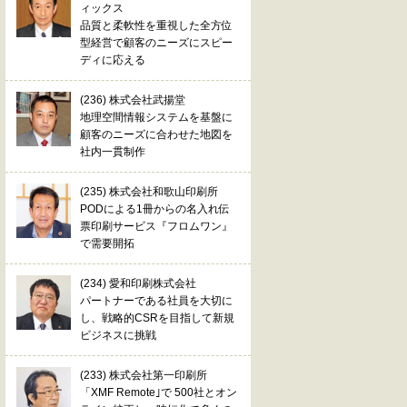
ィックス
品質と柔軟性を重視した全方位
型経営で顧客のニーズにスピー
ディに応える
(236) 株式会社武揚堂
地理空間情報システムを基盤に
顧客のニーズに合わせた地図を
社内一貫制作
(235) 株式会社和歌山印刷所
PODによる1冊からの名入れ伝
票印刷サービス『フロムワン』
で需要開拓
(234) 愛和印刷株式会社
パートナーである社員を大切に
し、戦略的CSRを目指して新規
ビジネスに挑戦
(233) 株式会社第一印刷所
「XMF Remote｣で 500社とオン