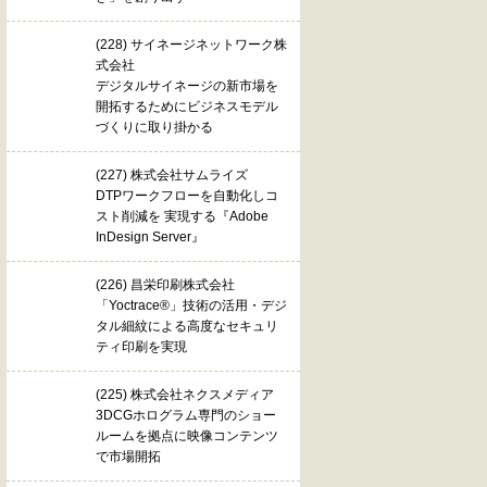
(228) サイネージネットワーク株
式会社
デジタルサイネージの新市場を
開拓するためにビジネスモデル
づくりに取り掛かる
(227) 株式会社サムライズ
DTPワークフローを自動化しコ
スト削減を 実現する『Adobe
InDesign Server』
(226) 昌栄印刷株式会社
「Yoctrace®」技術の活用・デジ
タル細紋による高度なセキュリ
ティ印刷を実現
(225) 株式会社ネクスメディア
3DCGホログラム専門のショー
ルームを拠点に映像コンテンツ
で市場開拓