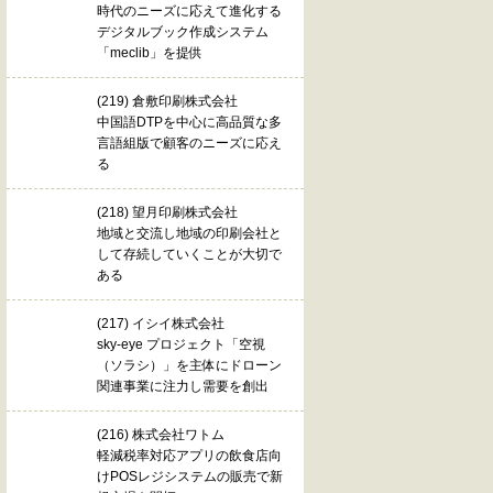
時代のニーズに応えて進化する
デジタルブック作成システム
「meclib」を提供
(219) 倉敷印刷株式会社
中国語DTPを中心に高品質な多
言語組版で顧客のニーズに応え
る
(218) 望月印刷株式会社
地域と交流し地域の印刷会社と
して存続していくことが大切で
ある
(217) イシイ株式会社
sky-eye プロジェクト「空視
（ソラシ）」を主体にドローン
関連事業に注力し需要を創出
(216) 株式会社ワトム
軽減税率対応アプリの飲食店向
けPOSレジシステムの販売で新