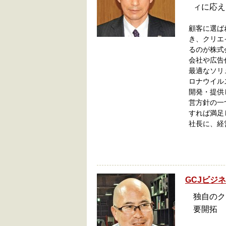
ィに応え
顧客に選ば
き、クリエ
るのが株式
会社や広告
最適なソリ
ロナウイル
開発・提供
営方針の一
すれば満足
社長に、経
GCJビジ
独自のク
要開拓