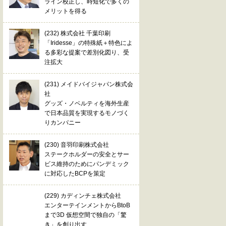
ライン校正し、時短化で多くの
メリットを得る
(232) 株式会社 千葉印刷
「Iridesse」の特殊紙＋特色によ
る多彩な提案で差別化図り、受
注拡大
(231) メイドバイジャパン株式会
社
グッズ・ノベルティを海外生産
で日本品質を実現するモノづく
りカンパニー
(230) 音羽印刷株式会社
ステークホルダーの安全とサー
ビス維持のためにパンデミック
に対応したBCPを策定
(229) カディンチェ株式会社
エンターテインメントからBtoB
まで3D 仮想空間で独自の「驚
き」を創り出す