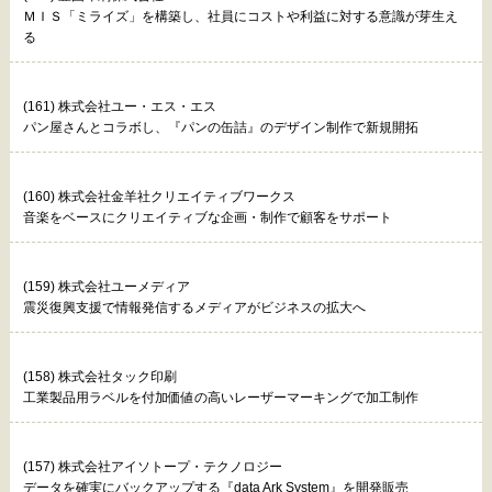
ＭＩＳ「ミライズ」を構築し、社員にコストや利益に対する意識が芽生え
る
(161) 株式会社ユー・エス・エス
パン屋さんとコラボし、『パンの缶詰』のデザイン制作で新規開拓
(160) 株式会社金羊社クリエイティブワークス
音楽をベースにクリエイティブな企画・制作で顧客をサポート
(159) 株式会社ユーメディア
震災復興支援で情報発信するメディアがビジネスの拡大へ
(158) 株式会社タック印刷
工業製品用ラベルを付加価値の高いレーザーマーキングで加工制作
(157) 株式会社アイソトープ・テクノロジー
データを確実にバックアップする『data Ark System』を開発販売