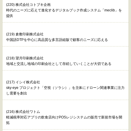
(220) 株式会社コトブキ企画
時代のニーズに応えて進化するデジタルブック作成システム「meclib」を
提供
(219) 倉敷印刷株式会社
中国語DTPを中心に高品質な多言語組版で顧客のニーズに応える
(218) 望月印刷株式会社
地域と交流し地域の印刷会社として存続していくことが大切である
(217) イシイ株式会社
sky-eye プロジェクト「空視（ソラシ）」を主体にドローン関連事業に注力
し需要を創出
(216) 株式会社ワトム
軽減税率対応アプリの飲食店向けPOSレジシステムの販売で新規市場を開
拓