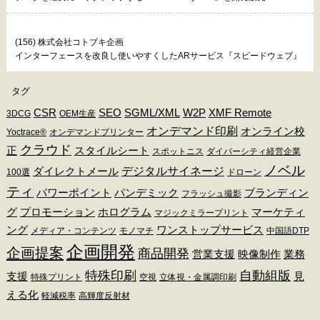
(156) 株式会社コトブキ企画
インターフェースを改良し使いやすくしたARサービス『スピードウェブ』
タグ
CSR
SEO
SGML/XML
W2P
XMF Remote
3DCG
OEM生産
オンデマンド印刷
オンライン校
Yoctrace®
オンデマンドプリンター
クラウド
正
スタイルシート
スポットニス
ダイバーシティ経営企業
ノベル
デジタルサイネージ
ダイレクトメール
100選
ドローン
ティ
パワーポイント
パンデミック
ブランディン
フラッシュ撮影
グ
プロモーション
ホログラム
マーケティ
マジックミラープリント
ング
ワンストップサービス
メディア・コンテンツ
モノマチ
中国語DTP
企画開発
企画提案
商品開発
営業支援
映像制作
業務
特殊印刷
自動組版
支援
見
特殊プリント
空視
立体視・金属調印刷
える化
軽減税率
高輝度反射材