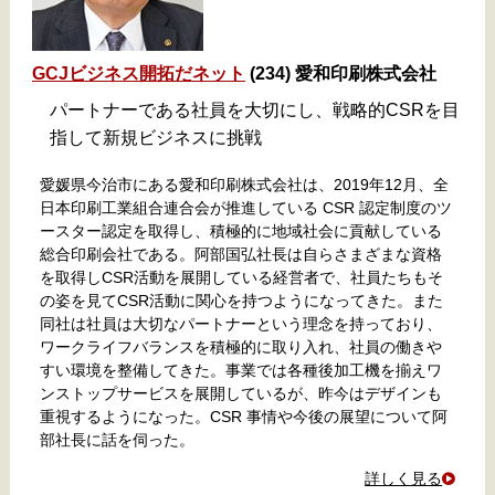
GCJビジネス開拓だネット
(234) 愛和印刷株式会社
パートナーである社員を大切にし、戦略的CSRを目
指して新規ビジネスに挑戦
愛媛県今治市にある愛和印刷株式会社は、2019年12月、全
日本印刷工業組合連合会が推進している CSR 認定制度のツ
ースター認定を取得し、積極的に地域社会に貢献している
総合印刷会社である。阿部国弘社長は自らさまざまな資格
を取得しCSR活動を展開している経営者で、社員たちもそ
の姿を見てCSR活動に関心を持つようになってきた。また
同社は社員は大切なパートナーという理念を持っており、
ワークライフバランスを積極的に取り入れ、社員の働きや
すい環境を整備してきた。事業では各種後加工機を揃えワ
ンストップサービスを展開しているが、昨今はデザインも
重視するようになった。CSR 事情や今後の展望について阿
部社長に話を伺った。
詳しく見る