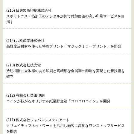
(215) 日興製版印刷株式会社
スポットニス・箔加工のデジタル加飾で付加価値の高い印刷サービスを目
指す
(214) 八欧産業株式会社
高輝度反射材を使った特殊プリント「マジックミラープリント」を開発
(213) 株式会社技光堂
透明樹脂に立体感のある印刷と高精細な金属調の印刷を実現した新技術を
確立
(212) 有限会社柴田印刷
コインが転がるオリジナル紙製貯金箱「コロコロコイン」を開発
(211) 株式会社ジャパンシステムアート
クリエイティブネットワークを活用し顧客に高度なワンストップサービス
を提供