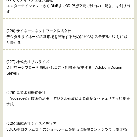
(229) カディンチェ株式会社
エンターテインメントからBtoBまで3D 仮想空間で独自の「驚き」を創り出
す
(228) サイネージネットワーク株式会社
デジタルサイネージの新市場を開拓するためにビジネスモデルづくりに取
り掛かる
(227) 株式会社サムライズ
DTPワークフローを自動化しコスト削減を 実現する『Adobe InDesign
Server』
(226) 昌栄印刷株式会社
「Yoctrace®」技術の活用・デジタル細紋による高度なセキュリティ印刷を
実現
(225) 株式会社ネクスメディア
3DCGホログラム専門のショールームを拠点に映像コンテンツで市場開拓