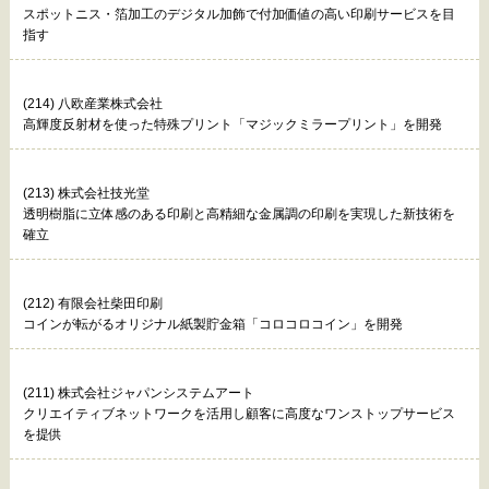
スポットニス・箔加工のデジタル加飾で付加価値の高い印刷サービスを目
指す
(214) 八欧産業株式会社
高輝度反射材を使った特殊プリント「マジックミラープリント」を開発
(213) 株式会社技光堂
透明樹脂に立体感のある印刷と高精細な金属調の印刷を実現した新技術を
確立
(212) 有限会社柴田印刷
コインが転がるオリジナル紙製貯金箱「コロコロコイン」を開発
(211) 株式会社ジャパンシステムアート
クリエイティブネットワークを活用し顧客に高度なワンストップサービス
を提供