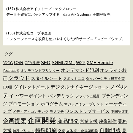
(157) 株式会社アイソトープ・テクノロジー
データを確実にバックアップする『data Ark System』を開発販売
(156) 株式会社コトブキ企画
インターフェースを改良し使いやすくしたARサービス『スピードウェブ』
タグ
CSR
SEO
SGML/XML
W2P
XMF Remote
3DCG
OEM生産
オンデマンド印刷
オンライン校
Yoctrace®
オンデマンドプリンター
クラウド
正
スタイルシート
スポットニス
ダイバーシティ経営企業
ノベル
デジタルサイネージ
ダイレクトメール
100選
ドローン
ティ
パワーポイント
パンデミック
ブランディン
フラッシュ撮影
グ
プロモーション
ホログラム
マーケティ
マジックミラープリント
ング
ワンストップサービス
メディア・コンテンツ
モノマチ
中国語DTP
企画開発
企画提案
商品開発
営業支援
映像制作
業務
特殊印刷
自動組版
支援
見
特殊プリント
空視
立体視・金属調印刷