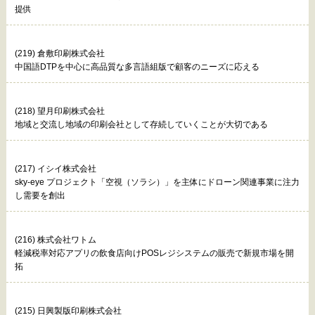
提供
(219) 倉敷印刷株式会社
中国語DTPを中心に高品質な多言語組版で顧客のニーズに応える
(218) 望月印刷株式会社
地域と交流し地域の印刷会社として存続していくことが大切である
(217) イシイ株式会社
sky-eye プロジェクト「空視（ソラシ）」を主体にドローン関連事業に注力
し需要を創出
(216) 株式会社ワトム
軽減税率対応アプリの飲食店向けPOSレジシステムの販売で新規市場を開
拓
(215) 日興製版印刷株式会社