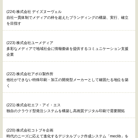
(224) 株式会社 デイズヌーヴェル
自社一貫体制でメディアの枠を超えたブランディングの構築、実行、確立
を目指す
(223) 株式会社ユーメディア
多彩なメディアで地域社会に情報価値を提供するコミュニケーション支援
企業
(222) 株式会社アポロ製作所
他社ができない特殊印刷・加工の開発型メーカーとして確固たる地位を築
く
(221) 株式会社エフ・アイ・エス
独自のクラウド型発注システムを構築し高画質デジタル印刷で需要開拓
(220) 株式会社コトブキ企画
時代のニーズに応えて進化するデジタルブック作成システム「meclib」を