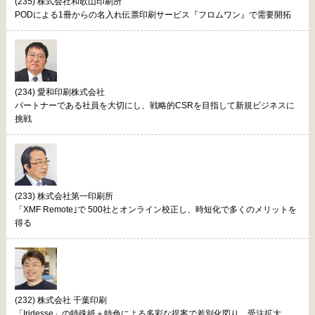
(235) 株式会社和歌山印刷所
PODによる1冊からの名入れ伝票印刷サービス『フロムワン』で需要開拓
(234) 愛和印刷株式会社
パートナーである社員を大切にし、戦略的CSRを目指して新規ビジネスに
挑戦
(233) 株式会社第一印刷所
「XMF Remote｣で 500社とオンライン校正し、時短化で多くのメリットを
得る
(232) 株式会社 千葉印刷
「Iridesse」の特殊紙＋特色による多彩な提案で差別化図り、受注拡大