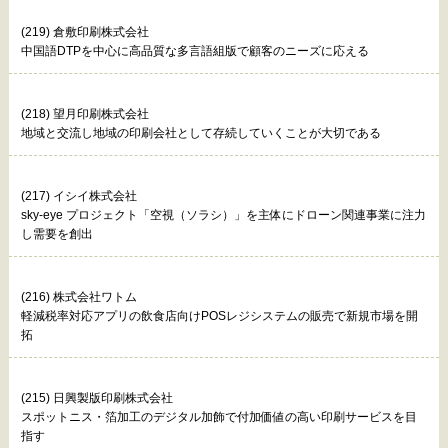
(219) 倉敷印刷株式会社
中国語DTPを中心に高品質な多言語組版で顧客のニーズに応える
(218) 望月印刷株式会社
地域と交流し地域の印刷会社として存続していくことが大切である
(217) イシイ株式会社
sky-eye プロジェクト「空視（ソラシ）」を主体にドローン関連事業に注力
し需要を創出
(216) 株式会社ワトム
軽減税率対応アプリの飲食店向けPOSレジシステムの販売で新規市場を開
拓
(215) 日興製版印刷株式会社
スポットニス・箔加工のデジタル加飾で付加価値の高い印刷サービスを目
指す