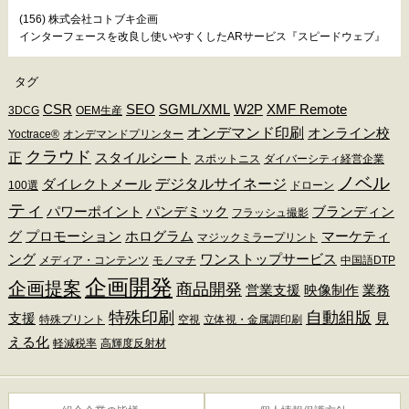
(156) 株式会社コトブキ企画
インターフェースを改良し使いやすくしたARサービス『スピードウェブ』
タグ
CSR
SEO
SGML/XML
W2P
XMF Remote
3DCG
OEM生産
オンデマンド印刷
オンライン校
Yoctrace®
オンデマンドプリンター
クラウド
正
スタイルシート
スポットニス
ダイバーシティ経営企業
ノベル
デジタルサイネージ
ダイレクトメール
100選
ドローン
ティ
パワーポイント
パンデミック
ブランディン
フラッシュ撮影
グ
プロモーション
ホログラム
マーケティ
マジックミラープリント
ング
ワンストップサービス
メディア・コンテンツ
モノマチ
中国語DTP
企画開発
企画提案
商品開発
営業支援
映像制作
業務
特殊印刷
自動組版
支援
見
特殊プリント
空視
立体視・金属調印刷
える化
軽減税率
高輝度反射材