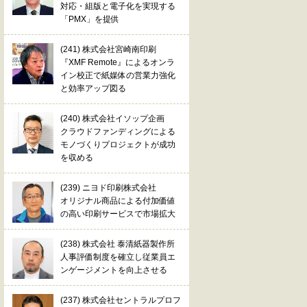
対応・組版と電子化を実現する
「PMX」を提供
(241) 株式会社宮崎南印刷
『XMF Remote』によるオンラ
イン校正で紙媒体の営業力強化
と効率アップ図る
(240) 株式会社イソップ企画
クラウドファンディングによる
モノづくりプロジェクトが成功
を収める
(239) ニヨド印刷株式会社
オリジナル商品による付加価値
の高い印刷サービスで市場拡大
(238) 株式会社 泰清紙器製作所
人事評価制度を確立し従業員エ
ンゲージメントを向上させる
(237) 株式会社セントラルプロフ