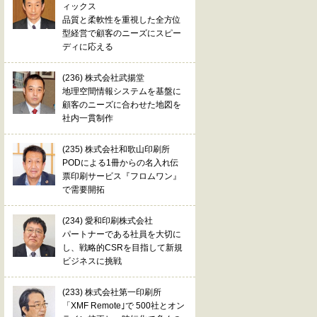
ィックス
品質と柔軟性を重視した全方位
型経営で顧客のニーズにスピー
ディに応える
(236) 株式会社武揚堂
地理空間情報システムを基盤に
顧客のニーズに合わせた地図を
社内一貫制作
(235) 株式会社和歌山印刷所
PODによる1冊からの名入れ伝
票印刷サービス『フロムワン』
で需要開拓
(234) 愛和印刷株式会社
パートナーである社員を大切に
し、戦略的CSRを目指して新規
ビジネスに挑戦
(233) 株式会社第一印刷所
「XMF Remote｣で 500社とオン