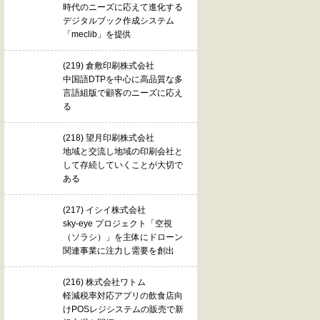
時代のニーズに応えて進化する
デジタルブック作成システム
「meclib」を提供
(219) 倉敷印刷株式会社
中国語DTPを中心に高品質な多
言語組版で顧客のニーズに応え
る
(218) 望月印刷株式会社
地域と交流し地域の印刷会社と
して存続していくことが大切で
ある
(217) イシイ株式会社
sky-eye プロジェクト「空視
（ソラシ）」を主体にドローン
関連事業に注力し需要を創出
(216) 株式会社ワトム
軽減税率対応アプリの飲食店向
けPOSレジシステムの販売で新