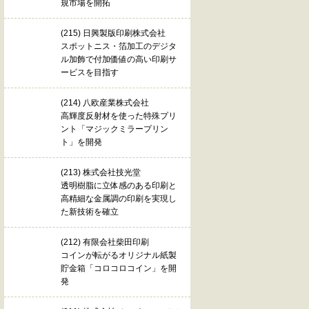
規市場を開拓
(215) 日興製版印刷株式会社
スポットニス・箔加工のデジタ
ル加飾で付加価値の高い印刷サ
ービスを目指す
(214) 八欧産業株式会社
高輝度反射材を使った特殊プリ
ント「マジックミラープリン
ト」を開発
(213) 株式会社技光堂
透明樹脂に立体感のある印刷と
高精細な金属調の印刷を実現し
た新技術を確立
(212) 有限会社柴田印刷
コインが転がるオリジナル紙製
貯金箱「コロコロコイン」を開
発