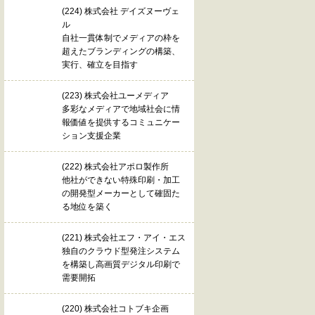
(224) 株式会社 デイズヌーヴェ
ル
自社一貫体制でメディアの枠を
超えたブランディングの構築、
実行、確立を目指す
(223) 株式会社ユーメディア
多彩なメディアで地域社会に情
報価値を提供するコミュニケー
ション支援企業
(222) 株式会社アポロ製作所
他社ができない特殊印刷・加工
の開発型メーカーとして確固た
る地位を築く
(221) 株式会社エフ・アイ・エス
独自のクラウド型発注システム
を構築し高画質デジタル印刷で
需要開拓
(220) 株式会社コトブキ企画