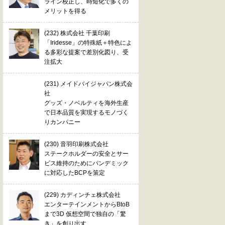
ライン校正し、時短化で多くの
メリットを得る
(232) 株式会社 千葉印刷
「Iridesse」の特殊紙＋特色によ
る多彩な提案で差別化図り、受
注拡大
(231) メイドバイジャパン株式会
社
グッズ・ノベルティを海外生産
で日本品質を実現するモノづく
りカンパニー
(230) 音羽印刷株式会社
ステークホルダーの安全とサー
ビス維持のためにパンデミック
に対応したBCPを策定
(229) カディンチェ株式会社
エンターテインメントからBtoB
まで3D 仮想空間で独自の「驚
き」を創り出す