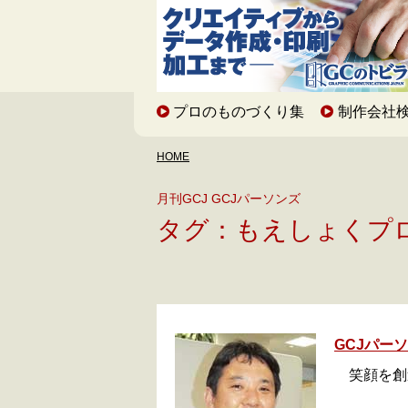
プロのものづくり集
制作会社
HOME
月刊GCJ GCJパーソンズ
タグ：もえしょくプ
GCJパー
笑顔を創