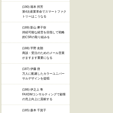
(190) 堀本 邦芳
第4次産業革命でスマートファク
トリーはこうなる
(189) 影山 摩子弥
持続可能な経営を目指して戦略
的CSRの取り組みを
(188) 平野 友朗
商談・受注のためのメール営業
がますます重要になる
(187) 伊藤 啓
万人に配慮したカラーユニバー
サルデザインを提唱
(186) 伊之上 隼
FAXDMコンサルティングで顧客
の売上向上に貢献する
(185) 森本 千賀子