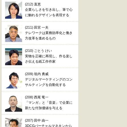
(212) 直恵
企業らしさを引き出し、筆で心
に触れるデザインを表現する
(211) 田宮 一夫
テレワークは業務効率化と働き
方改革を進めるもの
(210) ごとう けい
実物を正確に再現し、作る楽し
さ伝える紙工作作家
(209) 垣内 勇威
デジタルマーケティングのコン
サルティングを自動化する
(208) 西尾 竜一
「マンガ」と「音楽」で企業に
新たな付加価値を与える
(207) 田中 由一
3DCGバーチャルマネキンから