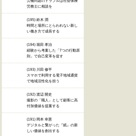
労働問題のトラブルは社会保険
労務士に相談を
(195) 鈴木 潤
時間と場所にとらわれない新し
い働き方で成長する
(194) 堀田 孝治
経験から考案した「7つの行動原
則」で自己変革を促す
(193) 川田 修平
スマホで利用する電子地域通貨
で地域活性化を担う
(192) 渡辺 開史
撮影の「職人」として顧客に高
付加価値を提案する
(191) 岡本 幸憲
デジタルと繋がった『紙』の新
しい価値を創出する