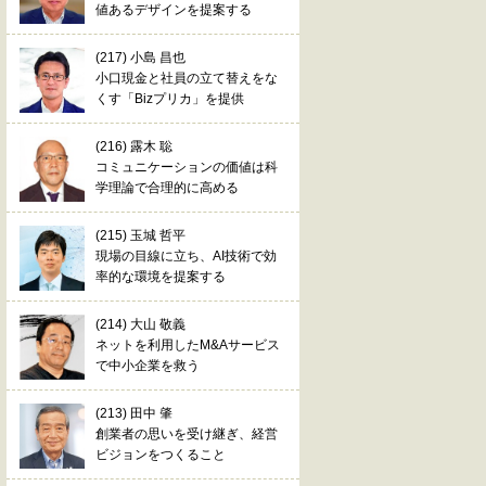
値あるデザインを提案する
(217) 小島 昌也
小口現金と社員の立て替えをな
くす「Bizプリカ」を提供
(216) 露木 聡
コミュニケーションの価値は科
学理論で合理的に高める
(215) 玉城 哲平
現場の目線に立ち、AI技術で効
率的な環境を提案する
(214) 大山 敬義
ネットを利用したM&Aサービス
で中小企業を救う
(213) 田中 肇
創業者の思いを受け継ぎ、経営
ビジョンをつくること