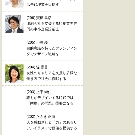
広告代理業を目指す
(206) 寶積 昌彦
印刷会社を支援する印刷業界専
門の中小企業診断士
(205) 小澤 歩
目的意識を持ったブランディン
グでデザイン戦略を
(204) 堤 香苗
女性のキャリアを支援し多様な
働き方で社会に貢献する
(203) 上平 崇仁
誰もがデザインする時代では
「態度」の問題が重要になる
(202) たぶき 正博
人を感動させる「力」のあるリ
アルイラストで価値を提供する