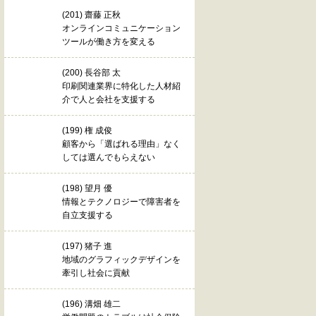
(201) 齋藤 正秋
オンラインコミュニケーション
ツールが働き方を変える
(200) 長谷部 太
印刷関連業界に特化した人材紹
介で人と会社を支援する
(199) 権 成俊
顧客から「選ばれる理由」なく
しては選んでもらえない
(198) 望月 優
情報とテクノロジーで障害者を
自立支援する
(197) 猪子 進
地域のグラフィックデザインを
牽引し社会に貢献
(196) 溝畑 雄二