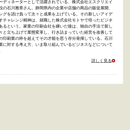
ーディネーターとして活躍されている、株式会社エスクリエイ
役の石川雅章さん。静岡県内の企業や店舗の商品の販促展開、
ングを請け負って次々と成果を上げている。その新しいアイデ
すチャレンジ精神は、就職した株式会社モトヤで培ったビジネ
あるという。家業の印刷会社を継いだ後は、独自の手法で新し
々と立ち上げて業態変革し、行き詰まっていた経営を改善して
の印刷業の枠を超えてその才能を思う存分発揮している。石川
業に対する考え方、いま取り組んでいるビジネスなどについて
。
詳しく見る