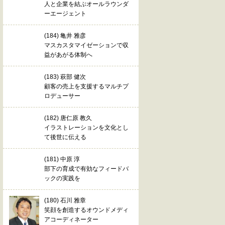
人と企業を結ぶオールラウンダ
ーエージェント
(184) 亀井 雅彦
マスカスタマイゼーションで収
益があがる体制へ
(183) 萩部 健次
顧客の売上を支援するマルチプ
ロデューサー
(182) 唐仁原 教久
イラストレーションを文化とし
て後世に伝える
(181) 中原 淳
部下の育成で有効なフィードバ
ックの実践を
(180) 石川 雅章
笑顔を創造するオウンドメディ
アコーディネーター